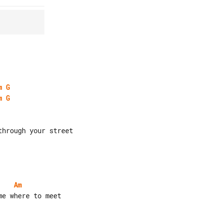
m
G
m
G
Am