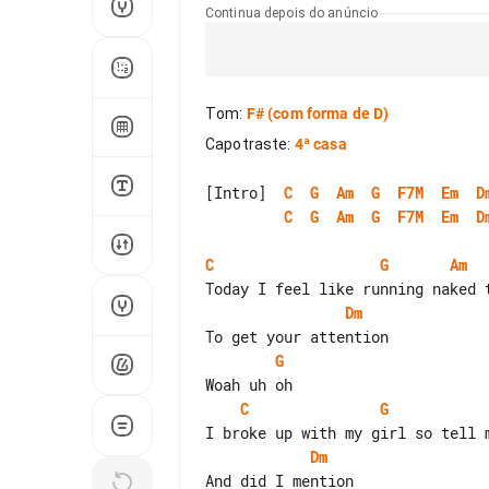
Continua depois do anúncio
Tom
:
F#
(com forma de D)
Capotraste
:
4ª casa
[Intro]  
C
G
Am
G
F7M
Em
D
C
G
Am
G
F7M
Em
D
C
G
Am
Dm
G
C
G
Dm