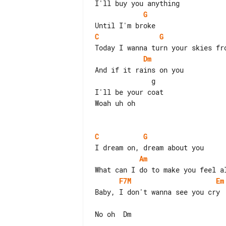
G
C
G
Dm
And if it rains on you

              g

I'll be your coat

Woah uh oh

C
G
Am
F7M
Em
Baby, I don't wanna see you cry

No oh  Dm
