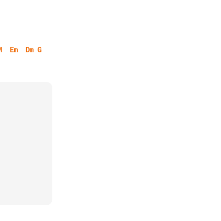
M
Em
Dm
G