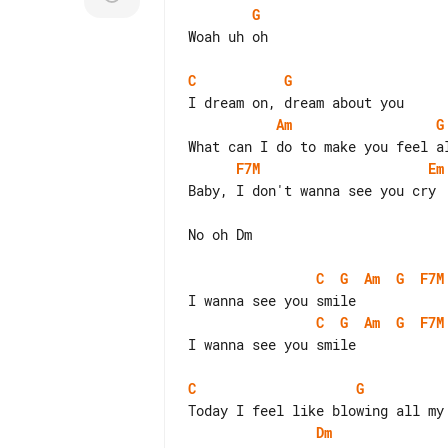
G
Woah uh oh

C
G
Am
G
F7M
Em
Baby, I don't wanna see you cry

No oh Dm

C
G
Am
G
F7M
C
G
Am
G
F7M
I wanna see you smile

C
G
Dm