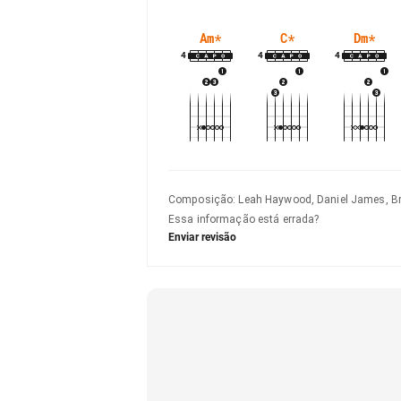
Am
*
C
*
Dm
*
4
4
4
Composição
:
Leah Haywood, Daniel James, Br
Essa informação está errada?
Enviar revisão