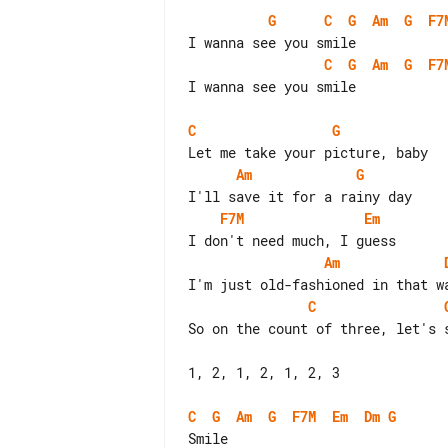
G
C
G
Am
G
F7
C
G
Am
G
F7
I wanna see you smile

C
G
Am
G
F7M
Em
Am
C
So on the count of three, let's s
1, 2, 1, 2, 1, 2, 3

C
G
Am
G
F7M
Em
Dm
G