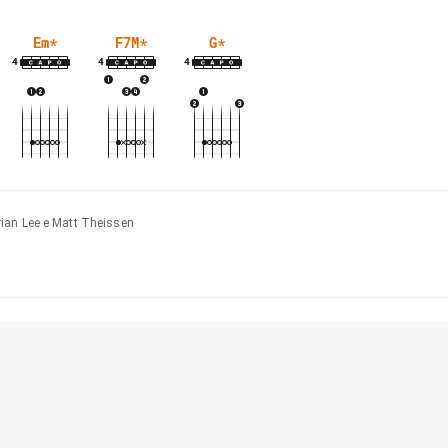
Em
*
F7M
*
G
*
4
4
4
ian Lee e Matt Theissen