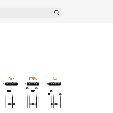
Em
*
F7M
*
G
*
4
4
4