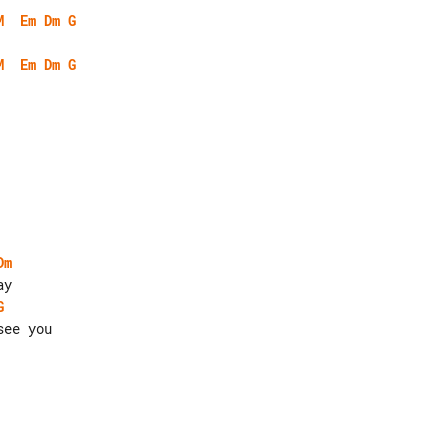
M
Em
Dm
G
M
Em
Dm
G
Dm
G
ee you
