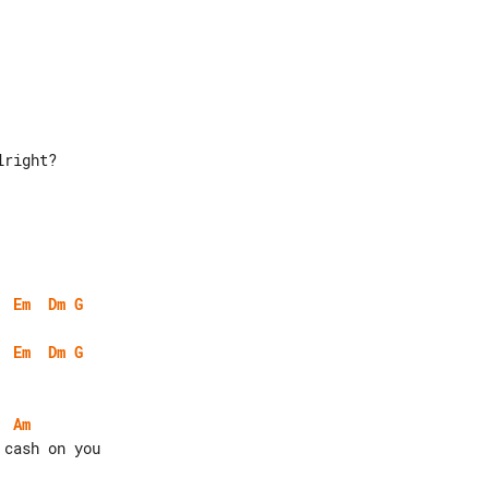
Em
Dm
G
Em
Dm
G
Am