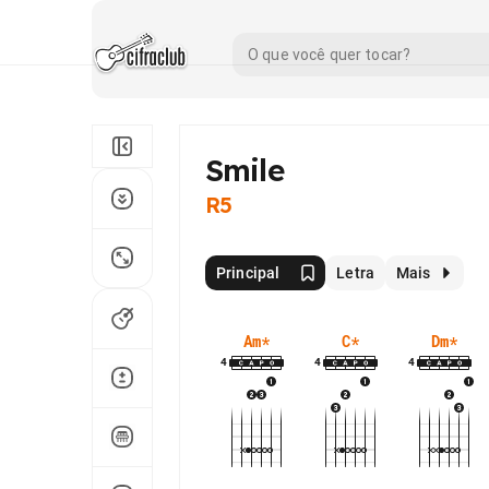
Smile
R5
Principal
Letra
Mais
Am
*
C
*
Dm
*
4
4
4