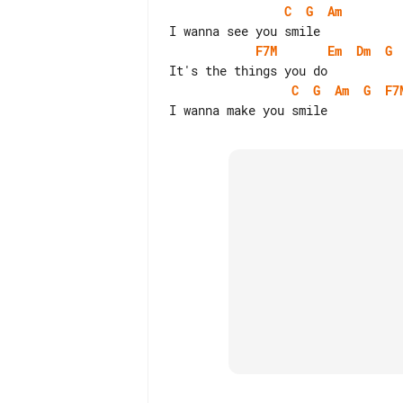
C
G
Am
F7M
Em
Dm
G
C
G
Am
G
F7