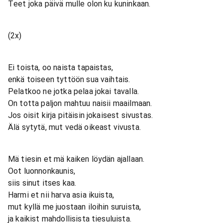
Teet joka päivä mulle olon ku kuninkaan.
(2x)
Ei toista, oo naista tapaistas,
enkä toiseen tyttöön sua vaihtais.
Pelatkoo ne jotka pelaa jokai tavalla.
On totta paljon mahtuu naisii maailmaan.
Jos oisit kirja pitäisin jokaisest sivustas.
Älä sytytä, mut vedä oikeast vivusta.
Mä tiesin et mä kaiken löydän ajallaan.
Oot luonnonkaunis,
siis sinut itses kaa.
Harmi et nii harva asia ikuista,
mut kyllä me juostaan iloihin suruista,
ja kaikist mahdollisista tiesuluista.