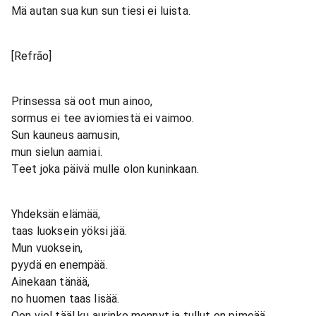
Mä autan sua kun sun tiesi ei luista.
[Refrão]
Prinsessa sä oot mun ainoo,
sormus ei tee aviomiestä ei vaimoo.
Sun kauneus aamusin,
mun sielun aamiai.
Teet joka päivä mulle olon kuninkaan.
Yhdeksän elämää,
taas luoksein yöksi jää.
Mun vuoksein,
pyydä en enempää.
Ainekaan tänää,
no huomen taas lisää.
Oon viel tääl ku aurinko mennyt ja tullut on pimeää.