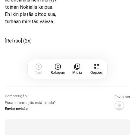
toinen Nokialla kaipaa.
En ikin pistäs pitoo sua,
turhaan mieltäs vaivaa.
[Refrão] (2x)
Tom
Rolagem
Mídia
Opções
Composição
:
Envio por
Essa informação está errada?
Enviar revisão