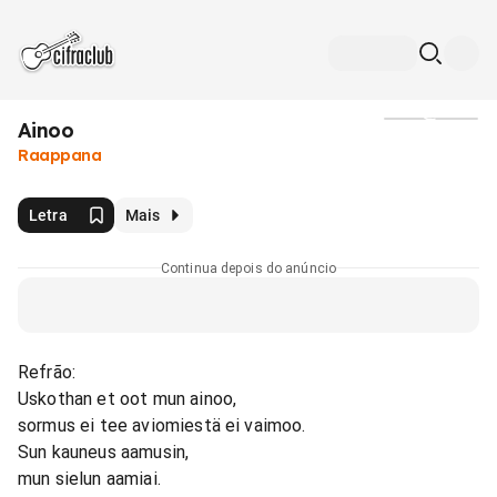
Ainoo
Mídia
Raappana
Letra
Mais
Continua depois do anúncio
Refrão:
Uskothan et oot mun ainoo,
sormus ei tee aviomiestä ei vaimoo.
Sun kauneus aamusin,
mun sielun aamiai.