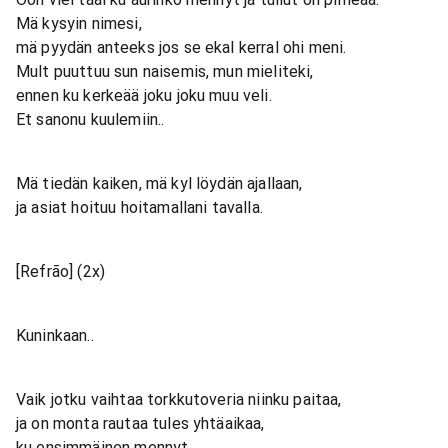
Mä kysyin nimesi,
mä pyydän anteeks jos se ekal kerral ohi meni.
Mult puuttuu sun naisemis, mun mieliteki,
ennen ku kerkeää joku joku muu veli.
Et sanonu kuulemiin..
Mä tiedän kaiken, mä kyl löydän ajallaan,
ja asiat hoituu hoitamallani tavalla.
[Refrão] (2x)
Kuninkaan..
Vaik jotku vaihtaa torkkutoveria niinku paitaa,
ja on monta rautaa tules yhtäaikaa,
ku ensimmäinen mennyt,