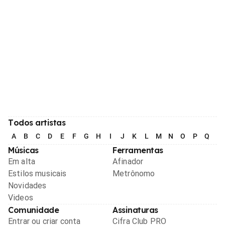
Todos artistas
A
B
C
D
E
F
G
H
I
J
K
L
M
N
O
P
Q
R
Músicas
Ferramentas
Em alta
Afinador
Estilos musicais
Metrônomo
Novidades
Videos
Comunidade
Assinaturas
Entrar ou criar conta
Cifra Club PRO