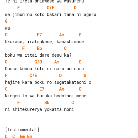
F
C/E
D
G
C
E7
Am
G
F
Bb
C
C
G/B
Am
G
F
C/E
D
G
C
E7
Am
G
F
Bb
C
ni shitekurerya yokatta noni

C
C
Em
Em