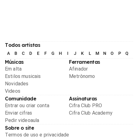
Todos artistas
A
B
C
D
E
F
G
H
I
J
K
L
M
N
O
P
Q
R
Músicas
Ferramentas
Em alta
Afinador
Estilos musicais
Metrônomo
Novidades
Videos
Comunidade
Assinaturas
Entrar ou criar conta
Cifra Club PRO
Enviar cifras
Cifra Club Academy
Pedir videoaula
Sobre o site
Termos de uso e privacidade