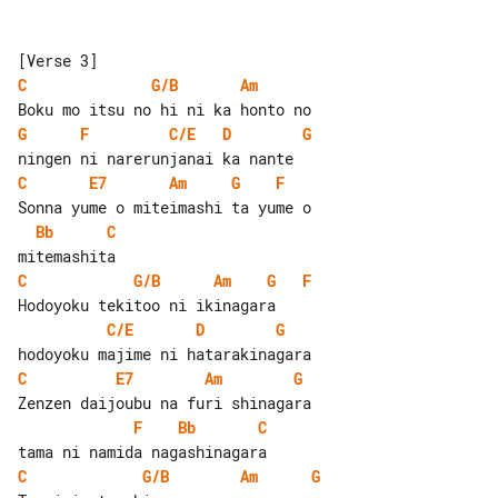
C
G/B
Am
G
F
C/E
D
G
C
E7
Am
G
F
Bb
C
C
G/B
Am
G
F
C/E
D
G
C
E7
Am
G
F
Bb
C
C
G/B
Am
G