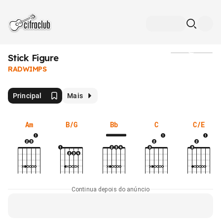
Stick Figure
Mídia
RADWIMPS
Principal
Mais
Am
B/G
Bb
C
C/E
Continua depois do anúncio