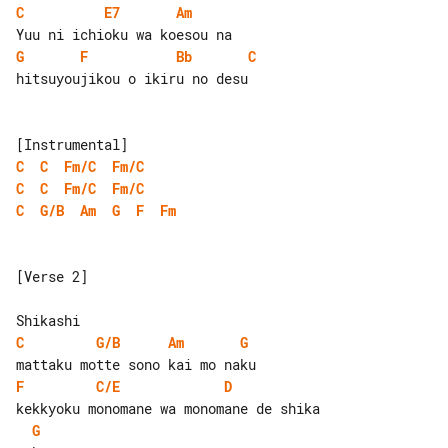
C
E7
Am
G
F
Bb
C
hitsuyoujikou o ikiru no desu

C
C
Fm/C
Fm/C
C
C
Fm/C
Fm/C
C
G/B
Am
G
F
Fm
[Verse 2]

C
G/B
Am
G
F
C/E
D
G