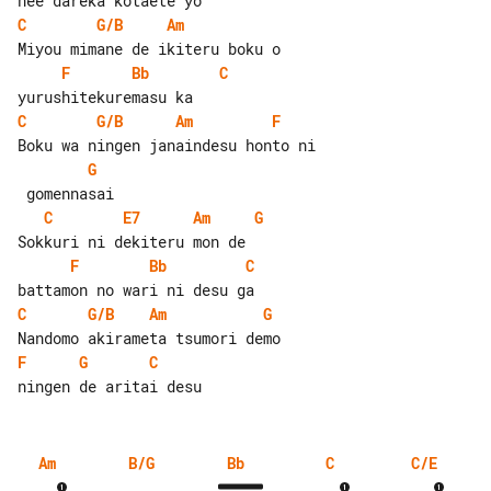
C
G/B
Am
F
Bb
C
C
G/B
Am
F
G
C
E7
Am
G
F
Bb
C
C
G/B
Am
G
F
G
C
Am
B/G
Bb
C
C/E