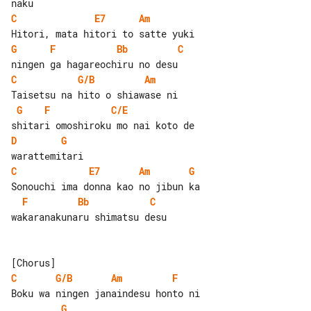
C
E7
Am
G
F
Bb
C
C
G/B
Am
G
F
C/E
D
G
C
E7
Am
G
F
Bb
C
wakaranakunaru shimatsu desu

C
G/B
Am
F
G