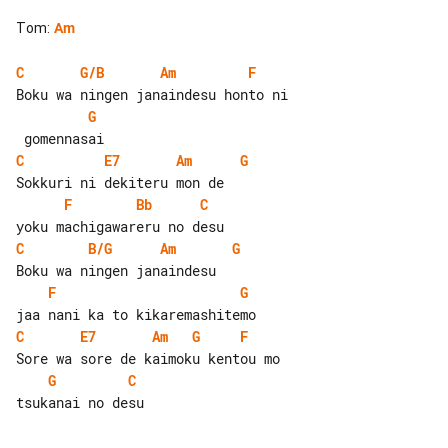
Tom
:
Am
C
G/B
Am
F
G
C
E7
Am
G
F
Bb
C
C
B/G
Am
G
F
G
C
E7
Am
G
F
G
C
tsukanai no desu
