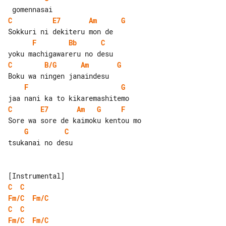
C
E7
Am
G
F
Bb
C
C
B/G
Am
G
F
G
C
E7
Am
G
F
G
C
tsukanai no desu

C
C
Fm/C
Fm/C
C
C
Fm/C
Fm/C