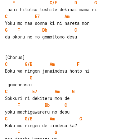
F
C/E
D
G
C
E7
Am
G
F
Bb
C
da okoru no mo gomottomo desu

C
G/B
Am
F
G
C
E7
Am
G
F
Bb
C
C
G/B
Am
G
F
G