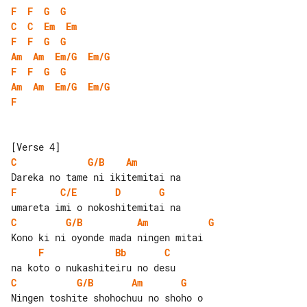
F
F
G
G
C
C
Em
Em
F
F
G
G
Am
Am
Em/G
Em/G
F
F
G
G
Am
Am
Em/G
Em/G
F
C
G/B
Am
F
C/E
D
G
C
G/B
Am
G
F
Bb
C
C
G/B
Am
G