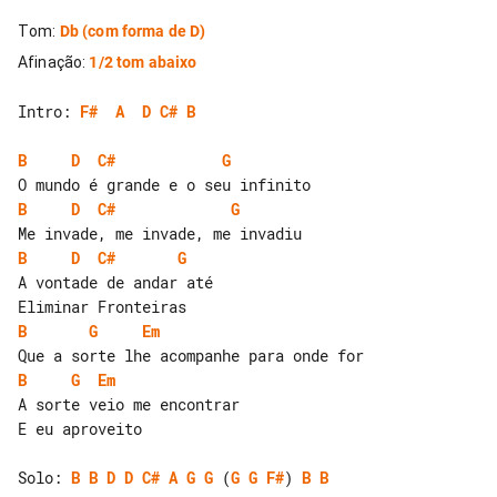
Tom
:
Db
(com forma de D)
Afinação
:
1/2 tom abaixo
Intro: 
F#
A
D
C#
B
B
D
C#
G
B
D
C#
G
B
D
C#
G
A vontade de andar até

B
G
Em
B
G
Em
A sorte veio me encontrar

E eu aproveito

Solo: 
B
B
D
D
C#
A
G
G
 (
G
G
F#
) 
B
B