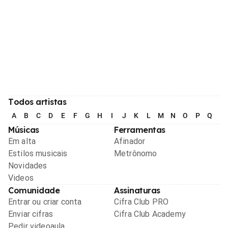
Todos artistas
A
B
C
D
E
F
G
H
I
J
K
L
M
N
O
P
Q
R
Músicas
Ferramentas
Em alta
Afinador
Estilos musicais
Metrônomo
Novidades
Videos
Comunidade
Assinaturas
Entrar ou criar conta
Cifra Club PRO
Enviar cifras
Cifra Club Academy
Pedir videoaula