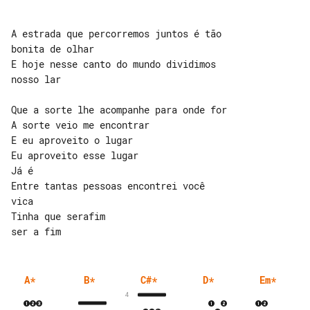
A estrada que percorremos juntos é tão 

bonita de olhar

E hoje nesse canto do mundo dividimos 

nosso lar

Que a sorte lhe acompanhe para onde for

A sorte veio me encontrar

E eu aproveito o lugar

Eu aproveito esse lugar

Já é

Entre tantas pessoas encontrei você 

vica

Tinha que serafim

A
*
B
*
C#
*
D
*
Em
*
4