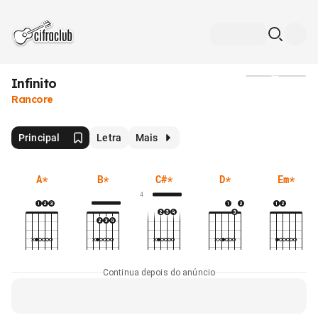
Infinito
Mídia
Rancore
Principal
Letra
Mais
A
*
B
*
C#
*
D
*
Em
*
4
Continua depois do anúncio