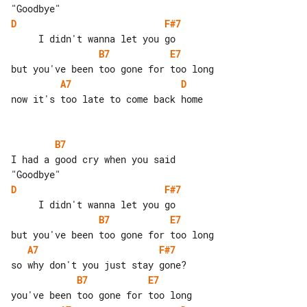
D
F#7
B7
E7
A7
D
now it's too late to come back home

B7
I had a good cry when you said 

D
F#7
B7
E7
A7
F#7
B7
E7