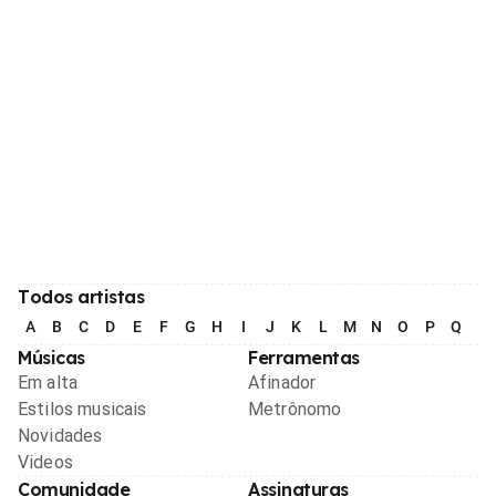
Todos artistas
A
B
C
D
E
F
G
H
I
J
K
L
M
N
O
P
Q
R
Músicas
Ferramentas
Em alta
Afinador
Estilos musicais
Metrônomo
Novidades
Videos
Comunidade
Assinaturas