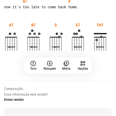
A7
D
A7
B7
D
E7
F#7
Tom
Rolagem
Mídia
Opções
Composição
:
Essa informação está errada?
Enviar revisão