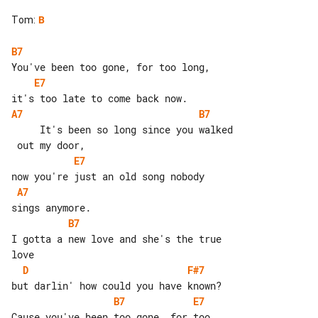
Tom
:
B
B7
E7
A7
B7
     It's been so long since you walked

E7
A7
B7
I gotta a new love and she's the true 

D
F#7
B7
E7
Cause you've been too gone, for too 
