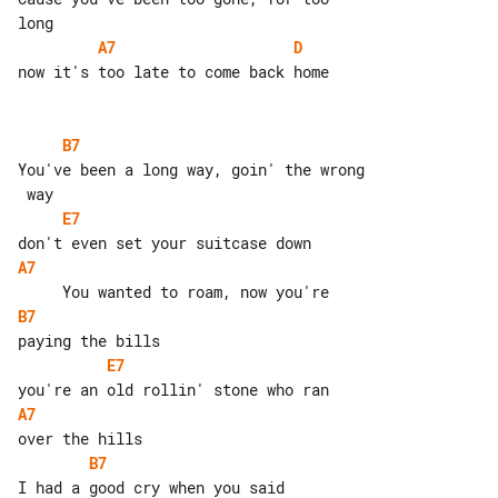
A7
D
now it's too late to come back home

B7
You've been a long way, goin' the wrong

E7
A7
B7
E7
A7
B7
I had a good cry when you said 
