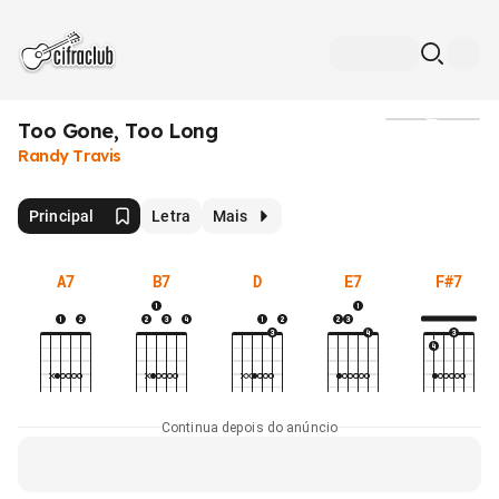
Too Gone, Too Long
Mídia
Randy Travis
Principal
Letra
Mais
A7
B7
D
E7
F#7
Continua depois do anúncio