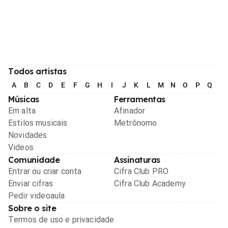
Todos artistas
A
B
C
D
E
F
G
H
I
J
K
L
M
N
O
P
Q
R
Músicas
Ferramentas
Em alta
Afinador
Estilos musicais
Metrônomo
Novidades
Videos
Comunidade
Assinaturas
Entrar ou criar conta
Cifra Club PRO
Enviar cifras
Cifra Club Academy
Pedir videoaula
Sobre o site
Termos de uso e privacidade