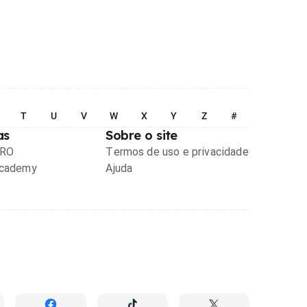
T
U
V
W
X
Y
Z
#
as
Sobre o site
PRO
Termos de uso e privacidade
Academy
Ajuda