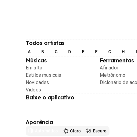
Todos artistas
A
B
C
D
E
F
G
H
Músicas
Ferramentas
Em alta
Afinador
Estilos musicais
Metrônomo
Novidades
Dicionário de ac
Videos
Baixe o aplicativo
Aparência
Automático
Claro
Escuro