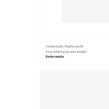
Composição
:
Raphy Leavitt
Essa informação está errada?
Enviar revisão