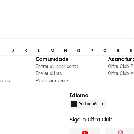
I
J
K
L
M
N
O
P
Q
R
S
Comunidade
Assinatur
Entrar ou criar conta
Cifra Club 
Enviar cifras
Cifra Club 
ordes
Pedir videoaula
Idioma
Português
Siga o Cifra Club