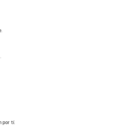
e.
.
 por tí.