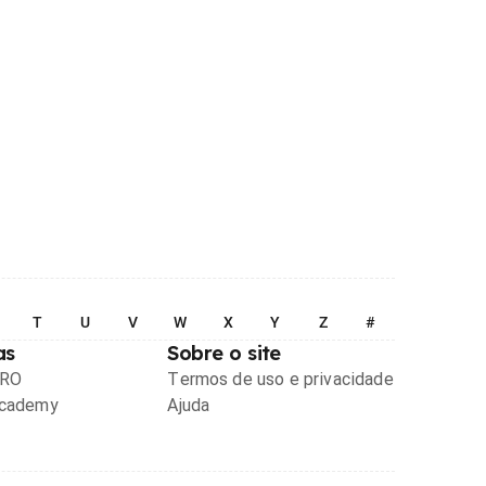
T
U
V
W
X
Y
Z
#
as
Sobre o site
PRO
Termos de uso e privacidade
Academy
Ajuda