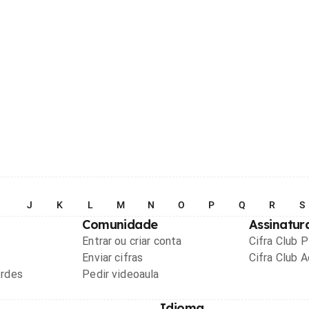
I
J
K
L
M
N
O
P
Q
R
S
Comunidade
Assinatur
Entrar ou criar conta
Cifra Club 
Enviar cifras
Cifra Club 
ordes
Pedir videoaula
Idioma