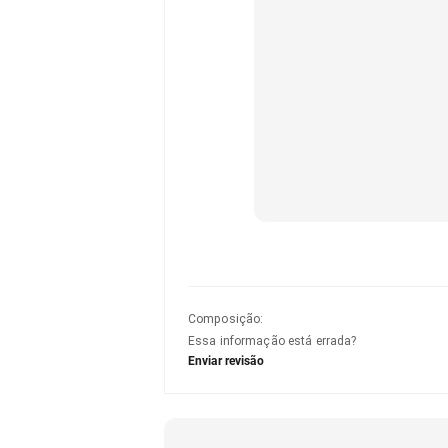
Composição
:
Essa informação está errada?
Enviar revisão