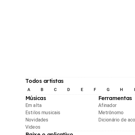
Todos artistas
A
B
C
D
E
F
G
H
Músicas
Ferramentas
Em alta
Afinador
Estilos musicais
Metrônomo
Novidades
Dicionário de ac
Videos
Baixe o aplicativo