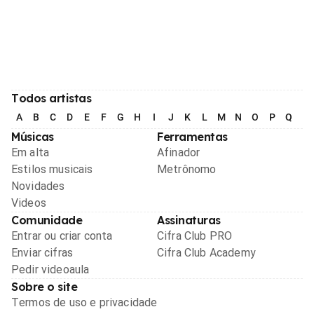
Todos artistas
A
B
C
D
E
F
G
H
I
J
K
L
M
N
O
P
Q
R
Músicas
Ferramentas
Em alta
Afinador
Estilos musicais
Metrônomo
Novidades
Videos
Comunidade
Assinaturas
Entrar ou criar conta
Cifra Club PRO
Enviar cifras
Cifra Club Academy
Pedir videoaula
Sobre o site
Termos de uso e privacidade