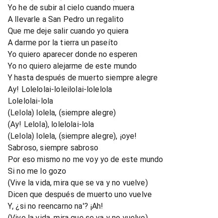
Yo he de subir al cielo cuando muera
A llevarle a San Pedro un regalito
Que me deje salir cuando yo quiera
A darme por la tierra un paseíto
Yo quiero aparecer donde no esperen
Yo no quiero alejarme de este mundo
Y hasta después de muerto siempre alegre
Ay! Lolelolai-loleilolai-lolelola
Lolelolai-lola
(Lelola) lolela, (siempre alegre)
(Ay! Lelola), lolelolai-lola
(Lelola) lolela, (siempre alegre), ¡oye!
Sabroso, siempre sabroso
Por eso mismo no me voy yo de este mundo
Si no me lo gozo
(Vive la vida, mira que se va y no vuelve)
Dicen que después de muerto uno vuelve
Y, ¿si no reencarno na'? ¡Ah!
(Vive la vida, mira que se va y no vuelve)