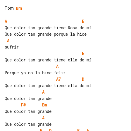
Tom
:
Bm
A
E
Que dolor tan grande tiene Rosa de mí

A
E
A
A7
D
A
F#
Bm
A
E
D
E
A