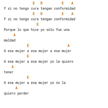
E
D
E
A
E
D
E
A
E
A
E
A
E
A
E
A
quiero perder
