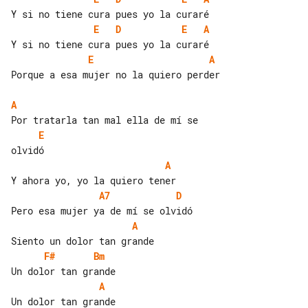
E
D
E
A
E
A
Porque a esa mujer no la quiero perder

A
E
A
A7
D
A
F#
Bm
A