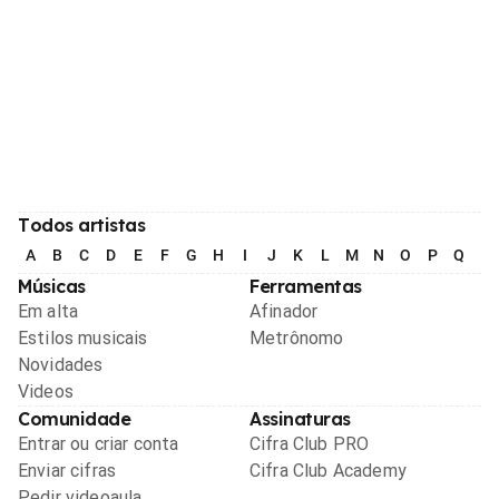
Todos artistas
A
B
C
D
E
F
G
H
I
J
K
L
M
N
O
P
Q
R
Músicas
Ferramentas
Em alta
Afinador
Estilos musicais
Metrônomo
Novidades
Videos
Comunidade
Assinaturas
Entrar ou criar conta
Cifra Club PRO
Enviar cifras
Cifra Club Academy
Pedir videoaula