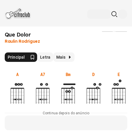
Que Dolor
Mídia
Raulin Rodriguez
Principal
Letra
Mais
A
A7
Bm
D
E
Continua depois do anúncio