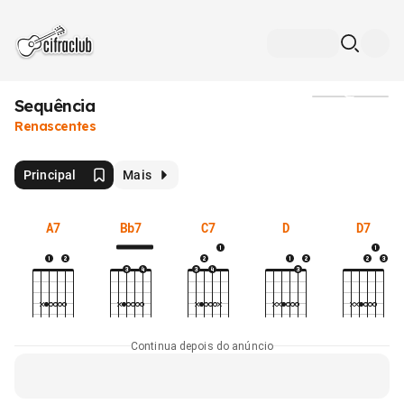
Sequência
Mídia
Renascentes
Principal
Mais
A7
Bb7
C7
D
D7
Continua depois do anúncio