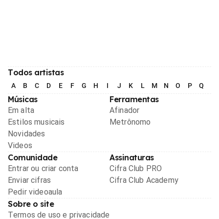
Todos artistas
A
B
C
D
E
F
G
H
I
J
K
L
M
N
O
P
Q
R
Músicas
Ferramentas
Em alta
Afinador
Estilos musicais
Metrônomo
Novidades
Videos
Comunidade
Assinaturas
Entrar ou criar conta
Cifra Club PRO
Enviar cifras
Cifra Club Academy
Pedir videoaula
Sobre o site
Termos de uso e privacidade