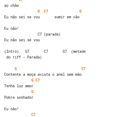
G
C7
G
Eu não sei se vou       sumir em vão

Eu não!

                C7 (parada)

Eu não sei se vou

(Intro)   G7       C7       G7  (metade

 do riff - Parada)

G
C7
G
C7
G
Pobre sonhador

C7