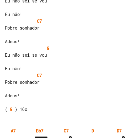
Eu não sei se vou

C7
Pobre sonhador

G
Eu não sei se vou

C7
Pobre sonhador

Adeus!

( 
G
A7
Bb7
C7
D
D7