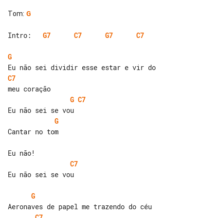
Tom
:
G
Intro:   
G7
C7
G7
C7
G
C7
G
C7
G
Cantar no tom

C7
Eu não sei se vou

G
C7