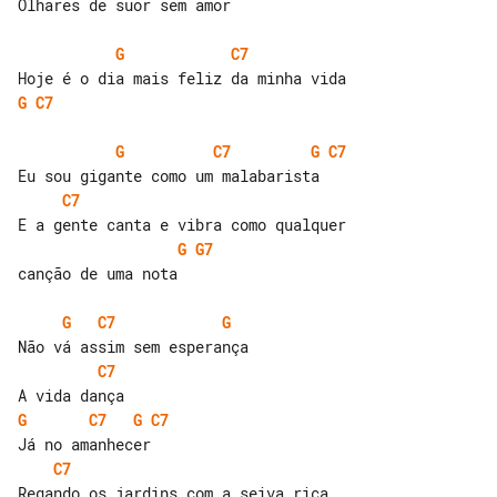
Olhares de suor sem amor

G
C7
G
C7
G
C7
G
C7
C7
G
G7
canção de uma nota

G
C7
G
C7
G
C7
G
C7
C7