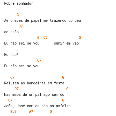
Pobre sonhador

G
C7
G
C7
G
Eu não sei se vou       sumir em vão

C7
Eu não sei se vou

C7
G
D7
G
C7
G
Bb7
A7
D