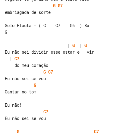
G
G7
embriagada de sorte

Solo Flauta - ( G    G7    G6  ) 8x    

G

                          | 
G
  | 
G
  | 
C7
G
C7
G
Cantar no tom

C7
Eu não sei se vou

G
C7