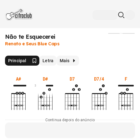
Não te Esquecerei
Mídia
Renato e Seus Blue Caps
Principal
Letra
Mais
A#
D#
D7
D7/4
F
3
Continua depois do anúncio