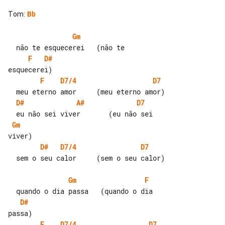
Tom
:
Bb
Gm
F
D#
F
D7/4
D7
D#
A#
D7
Gm
D#
D7/4
D7
  sem o seu calor     (sem o seu calor)

Gm
F
D#
F
D7/4
D7