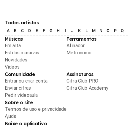
Todos artistas
A
B
C
D
E
F
G
H
I
J
K
L
M
N
O
P
Q
R
Músicas
Ferramentas
Em alta
Afinador
Estilos musicais
Metrônomo
Novidades
Videos
Comunidade
Assinaturas
Entrar ou criar conta
Cifra Club PRO
Enviar cifras
Cifra Club Academy
Pedir videoaula
Sobre o site
Termos de uso e privacidade
Ajuda
Baixe o aplicativo