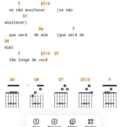
F
D7/4
D7
Gm
F
D#
F
D7/4
D7
A#
D#
D7
D7/4
F
3