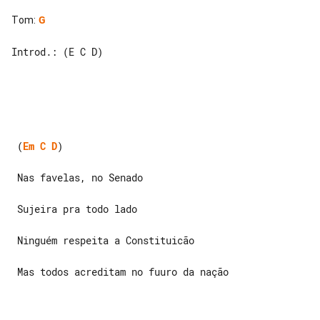
Tom
:
G
Introd.: (E C D)

 (
Em
C
D
)

 Nas favelas, no Senado

 Sujeira pra todo lado

 Ninguém respeita a Constituicão

 Mas todos acreditam no fuuro da nação
