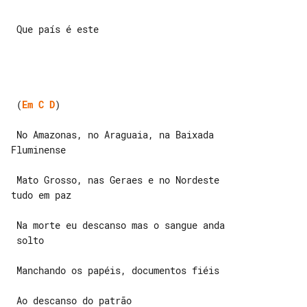
 Que país é este

 (
Em
C
D
)

 No Amazonas, no Araguaia, na Baixada 

Fluminense

 Mato Grosso, nas Geraes e no Nordeste 

tudo em paz

 Na morte eu descanso mas o sangue anda

 solto

 Manchando os papéis, documentos fiéis

 Ao descanso do patrão
