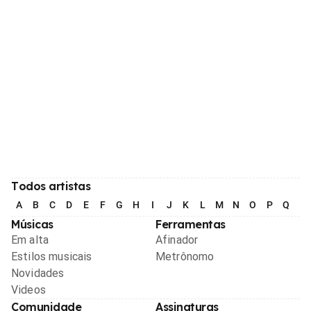
Todos artistas
A
B
C
D
E
F
G
H
I
J
K
L
M
N
O
P
Q
R
Músicas
Ferramentas
Em alta
Afinador
Estilos musicais
Metrônomo
Novidades
Videos
Comunidade
Assinaturas