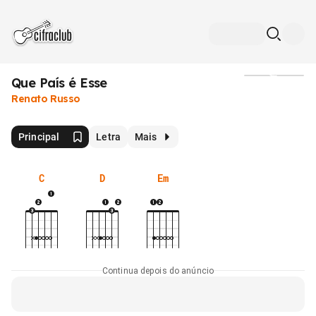
Que País é Esse
Mídia
Renato Russo
Principal
Letra
Mais
C
D
Em
Continua depois do anúncio