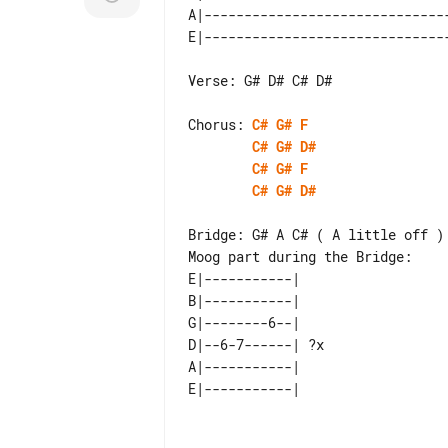
A|-------------------------------
Verse: G# D# C# D#

Chorus: 
C#
G#
F
C#
G#
D#
C#
G#
F
C#
G#
D#
Bridge: G# A C# ( A little off )

E|-----------|    

B|-----------|    

G|--------6--|    

D|--6-7------| ?x 

A|-----------|    
