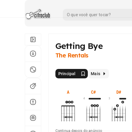
Getting Bye
The Rentals
Principal
Mais
A
C#
D#
4
3
Continua depois do anúncio