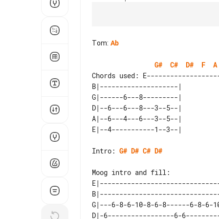
Tom
:
Ab
G#
C#
D#
F
A
B|--------------------| 

G|------6---8---------| 

D|--6---6---8---3--5--| 

A|--6---4---6---3--5--| 

Intro: 
G#
D#
C#
D#
E|-------------------------------
B|-------------------------------
G|---6-8-6-10-8-6-8------6-8-6-10
D|-6-----------------6-6---------