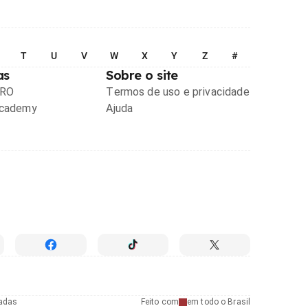
T
U
V
W
X
Y
Z
#
as
Sobre o site
PRO
Termos de uso e privacidade
Academy
Ajuda
radas
Feito com
em todo o Brasil