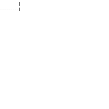
---------|    
