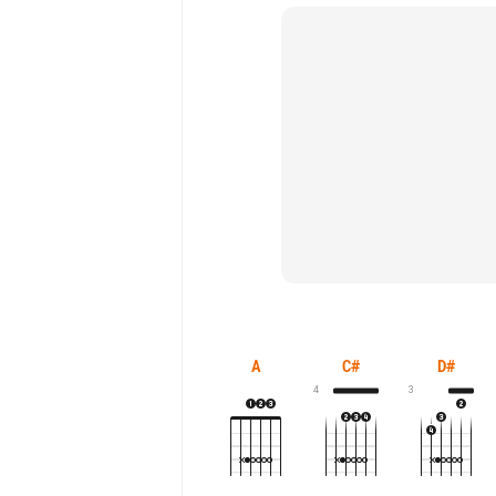
A
C#
D#
4
3