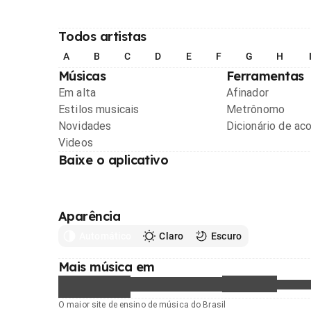
Todos artistas
A
B
C
D
E
F
G
H
Músicas
Ferramentas
Em alta
Afinador
Estilos musicais
Metrônomo
Novidades
Dicionário de ac
Videos
Baixe o aplicativo
Aparência
Automático
Claro
Escuro
Mais música em
O maior site de ensino de música do Brasil