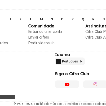
I
J
K
L
M
N
O
P
Q
R
S
Comunidade
Assinatur
Entrar ou criar conta
Cifra Club 
Enviar cifras
Cifra Club 
ordes
Pedir videoaula
Idioma
Português
Siga o Cifra Club
© 1996 - 2026, 1 milhão de músicas, 78 milhões de pessoas cadast