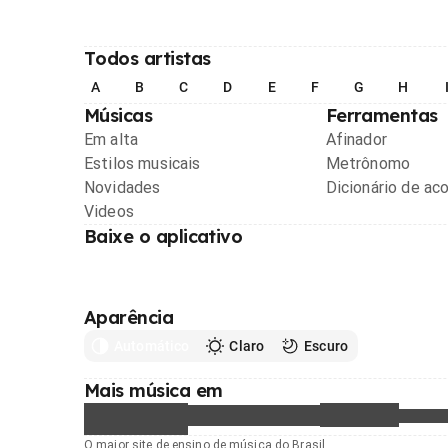
Todos artistas
A
B
C
D
E
F
G
H
Músicas
Ferramentas
Em alta
Afinador
Estilos musicais
Metrônomo
Novidades
Dicionário de ac
Videos
Baixe o aplicativo
Aparência
Automático
Claro
Escuro
Mais música em
O maior site de ensino de música do Brasil