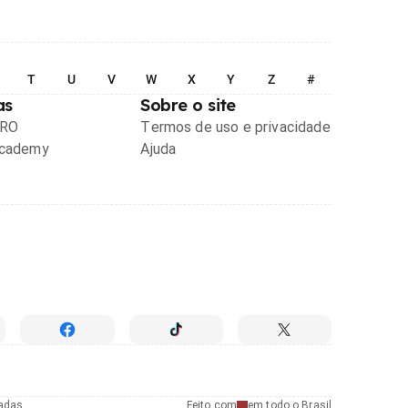
T
U
V
W
X
Y
Z
#
as
Sobre o site
PRO
Termos de uso e privacidade
Academy
Ajuda
radas
Feito com
em todo o Brasil