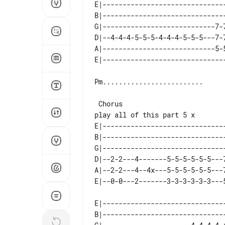
E|------------------------------
B|------------------------------
G|----------------------------7-
D|--4-4-4-5-5-5-4-4-4-5-5-5---7-
A|----------------------------5-
Pm.........................

play all of this part 5 x

E|------------------------------
B|------------------------------
G|------------------------------
D|--2-2---4-------5-5-5-5-5-5---
A|--2-2---4--4x---5-5-5-5-5-5---
E|------------------------------
B|------------------------------