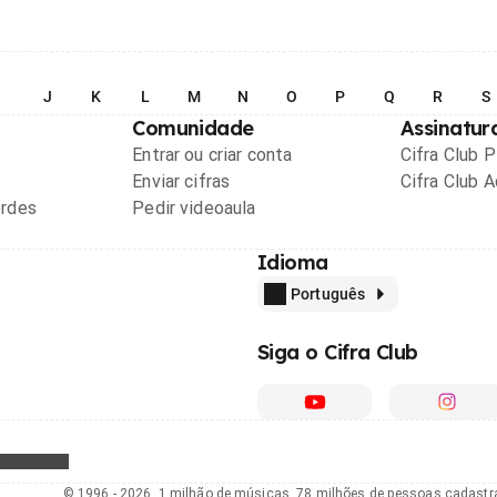
I
J
K
L
M
N
O
P
Q
R
S
Comunidade
Assinatur
Entrar ou criar conta
Cifra Club 
Enviar cifras
Cifra Club 
ordes
Pedir videoaula
Idioma
Português
Siga o Cifra Club
© 1996 - 2026, 1 milhão de músicas, 78 milhões de pessoas cadast