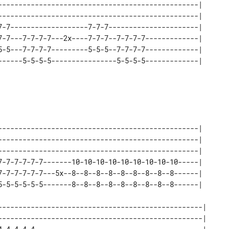
-------------------------------------------------| 

-------------------------------------------------| 

7-7-------------------7-7-7----------------------| 

7-7---7-7-7-7---2x----7-7-7--7-7-7-7-------------| 

5-5---7-7-7-7---------5-5-5--7-7-7-7-------------| 

-------------------------------------------------| 

-------------------------------------------------| 

-------------------------------------------------| 

7-7-7-7-7-7-------10-10-10-10-10-10-10-10-10-----| 

7-7-7-7-7-7---5x--8--8--8--8--8--8--8--8--8------| 

--------------------------------------------------| 

--------------------------------------------------| 
