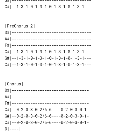
G#|----------------------------------

D#|----------------------------------

A#|----------------------------------

F#|----------------------------------

C#|--1-3-1-0-1-3-1-0-1-3-1-0-1-3-1---

G#|--1-3-1-0-1-3-1-0-1-3-1-0-1-3-1---

D#|---------------------------------

A#|---------------------------------

F#|---------------------------------

C#|--0-2-0-3-0-2/6-6----0-2-0-3-0-1-

G#|--0-2-0-3-0-2/6-6----0-2-0-3-0-1-

C#|--0-2-0-3-0-2/6-6----0-2-0-3-0-1-

D|----| 
