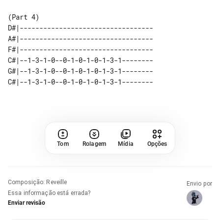
D#|----------------------------------

A#|----------------------------------

F#|----------------------------------

C#|--1-3-1-0--0-1-0-1-0-1-3-1--------

G#|--1-3-1-0--0-1-0-1-0-1-3-1--------

Tom
Rolagem
Mídia
Opções
Composição
:
Reveille
Envio por
Essa informação está errada?
Enviar revisão