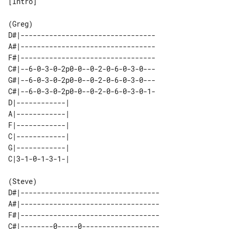
[Intro]

D#|---------------------------------

A#|---------------------------------

F#|---------------------------------

C#|--6-0-3-0-2p0-0--0-2-0-6-0-3-0---

G#|--6-0-3-0-2p0-0--0-2-0-6-0-3-0---

C#|--6-0-3-0-2p0-0--0-2-0-6-0-3-0-1-

D|------------| 

A|------------| 

F|------------| 

C|------------| 

G|------------| 

D#|----------------------------------

A#|----------------------------------

F#|----------------------------------

C#|--------0-----0-------------------
