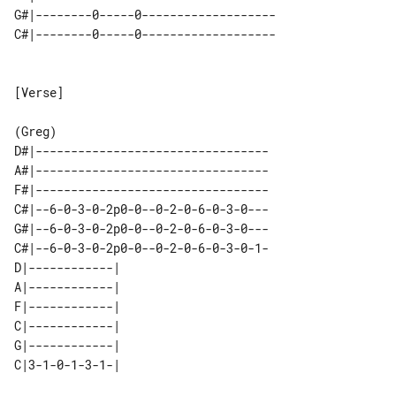
G#|--------0-----0-------------------

[Verse]

D#|---------------------------------

A#|---------------------------------

F#|---------------------------------

C#|--6-0-3-0-2p0-0--0-2-0-6-0-3-0---

G#|--6-0-3-0-2p0-0--0-2-0-6-0-3-0---

C#|--6-0-3-0-2p0-0--0-2-0-6-0-3-0-1-

D|------------| 

A|------------| 

F|------------| 

C|------------| 

G|------------| 
