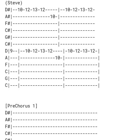
D#|--10-12-13-12-----|--10-12-13-12-

A#|---------------10-|--------------

F#|------------------|--------------

C#|------------------|--------------

G#|------------------|--------------

C#|------------------|--------------

D|9--|--10-12-13-12----|-10-12-13-12-|  

A|---|--------------10-|-------------|  

F|---|-----------------|-------------|  

C|---|-----------------|-------------|  

G|---|-----------------|-------------|  

D#|----------------------------------

A#|----------------------------------

F#|----------------------------------

C#|----------------------------------
