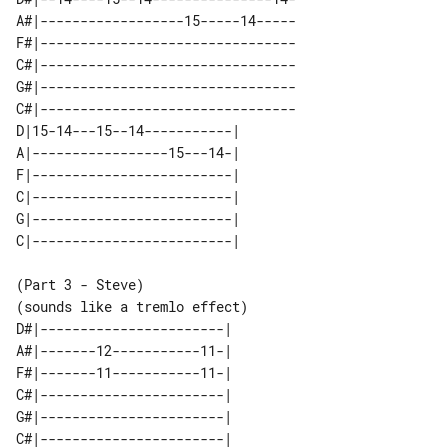
A#|------------------15-----14-----

F#|--------------------------------

C#|--------------------------------

G#|--------------------------------

C#|--------------------------------

D|15-14---15--14-----------| 

A|-----------------15---14-| 

F|-------------------------| 

C|-------------------------| 

G|-------------------------| 

(Part 3 - Steve)

D#|-----------------------|  

A#|-------12-----------11-|  

F#|-------11-----------11-|  

C#|-----------------------|  

G#|-----------------------|  
