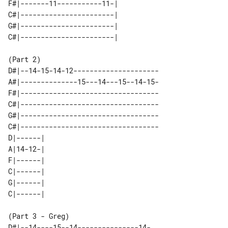
F#|-------11-----------11-|  

C#|-----------------------|  

G#|-----------------------|  

D#|--14-15-14-12---------------------

A#|--------------15---14---15--14-15-

F#|----------------------------------

C#|----------------------------------

G#|----------------------------------

C#|----------------------------------

D|------| 

A|14-12-| 

F|------| 

C|------| 

G|------| 

D#|--14----15--14---------------14-
