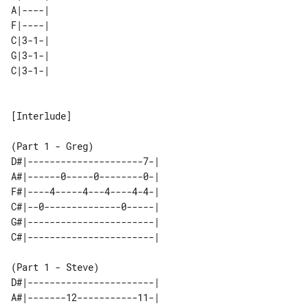
A|----| 

F|----| 

C|3-1-| 

G|3-1-| 

[Interlude]

D#|---------------------7-|  

A#|------0-----0--------0-|  

F#|----4-----4---4----4-4-|  

C#|--0--------------0-----|  

G#|-----------------------|  

D#|-----------------------|  

A#|-------12-----------11-|  
