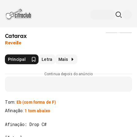
Catarax
Mídia
Reveille
Principal
Letra
Mais
Continua depois do anúncio
Tom
:
Eb
(com forma de F)
Afinação
:
1 tom abaixo
Afinação: Drop C#
