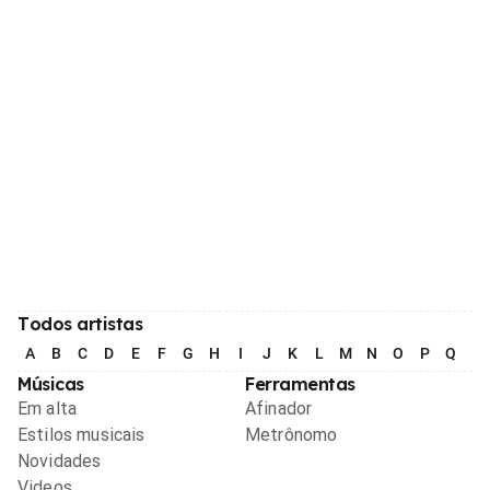
Todos artistas
A
B
C
D
E
F
G
H
I
J
K
L
M
N
O
P
Q
R
Músicas
Ferramentas
Em alta
Afinador
Estilos musicais
Metrônomo
Novidades
Videos