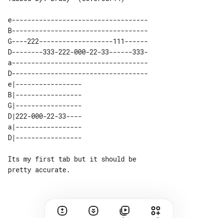
e-----------------------------------

B-----------------------------------

G----222-------------------111------

D--------333-222-000-22-33------333-

a-----------------------------------

D-----------------------------------

e|-----------------                        

B|-----------------                        

G|-----------------                        

D|222-000-22-33----                        

a|-----------------                        

Its my first tab but it should be 
