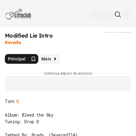
Modified Lie Intro
Mídia
Reveille
Principal
Mais
Continua depois do anúncio
Tom
:
C
Album: Bleed the Sky

Tuning: Drop D

Tabbed By: Brady  (Severed714)
