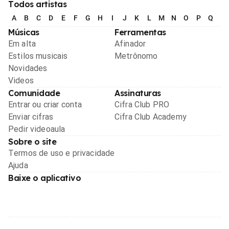
Todos artistas
A
B
C
D
E
F
G
H
I
J
K
L
M
N
O
P
Q
R
Músicas
Ferramentas
Em alta
Afinador
Estilos musicais
Metrônomo
Novidades
Videos
Comunidade
Assinaturas
Entrar ou criar conta
Cifra Club PRO
Enviar cifras
Cifra Club Academy
Pedir videoaula
Sobre o site
Termos de uso e privacidade
Ajuda
Baixe o aplicativo