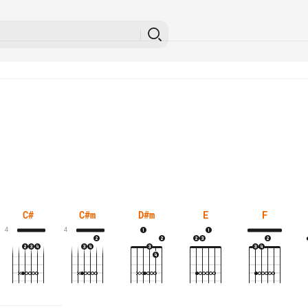
C#
C#m
D#m
E
F
4
4