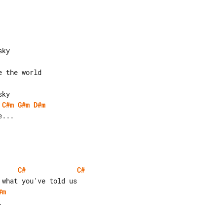
C#m
G#m
D#m
C#
C#
#m

