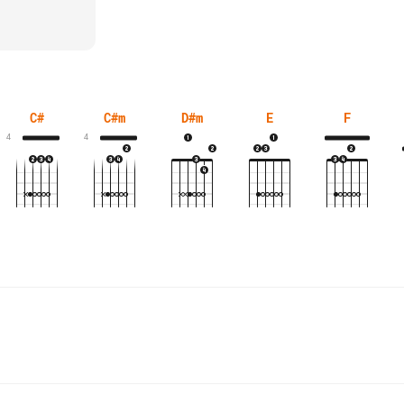
C#
C#m
D#m
E
F
4
4