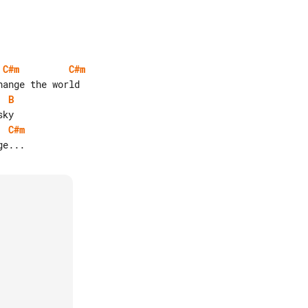
C#m
C#m
B
C#m