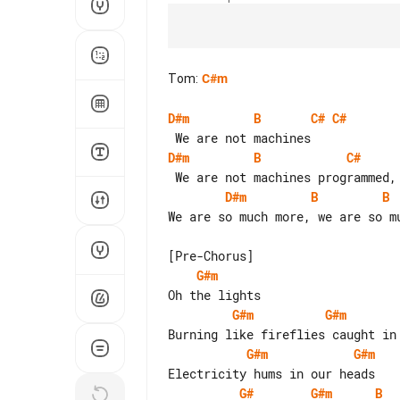
Tom
:
C#m
D#m
B
C#
C#
D#m
B
C#
D#m
B
B
We are so much more, we are so mu
G#m
G#m
G#m
G#m
G#m
G#
G#m
B