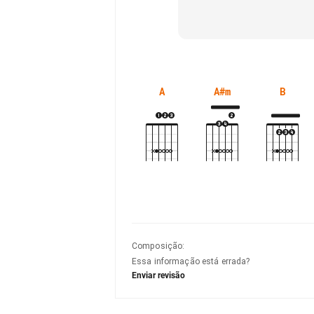
A
A#m
B
Composição
:
Essa informação está errada?
Enviar revisão