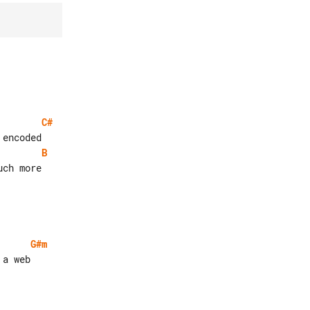
C#
B
ch more

G#m