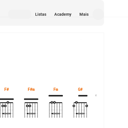
Listas
Academy
Mais
Mídia
F#
F#m
Fm
G#
G#m
4