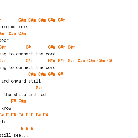
m
G#m
C#m
C#m
G#m
C#m
#m
C#m
C#m
C#m
C#
G#m
G#m
C#m
C#m
C#m
G#m
G#m
G#m
C#m
C#m
C#m
C#
C#m
C#m
G#m
G#
G#m
F#
F#m
F#
E
F#
F#
E
E
F#
F#
B
B
B