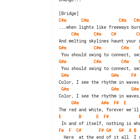
C#m
C#m
C#m
C#
C#m
C#m
C#
C
G#m
C#m
C#m
G#m
C#m
C#m
G#m
G#m
F#
G#m
G#m
G#m
G#m
A#m
F#
E
E
B
E
F#
Fm
F
C#
F#
G#
G#
A
B
  Here  at the end of it all  I still see...
