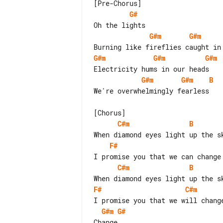
G#
G#m
G#m
G#m
G#m
G#m
G#m
G#m
B
We're overwhelmingly fearless

C#m
B
F#
C#m
B
F#
C#m
G#m
G#
Change...
