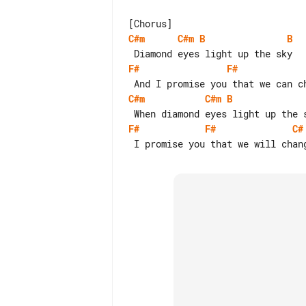
C#m
C#m
B
B
F#
F#
C#m
C#m
B
F#
F#
C#