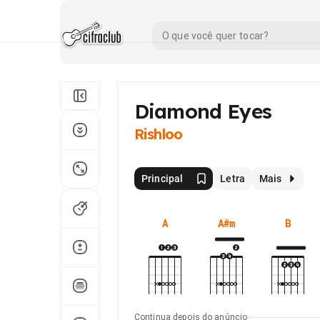
Diamond Eyes
Rishloo
Principal
Letra
Mais
A
A#m
B
Continua depois do anúncio