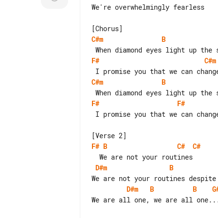
We're overwhelmingly fearless

C#m
B
F#
C#m
C#m
B
F#
F#
 I promise you that we can change...

F#
B
C#
C#
D#m
B
D#m
B
B
G
We are all one, we are all one...