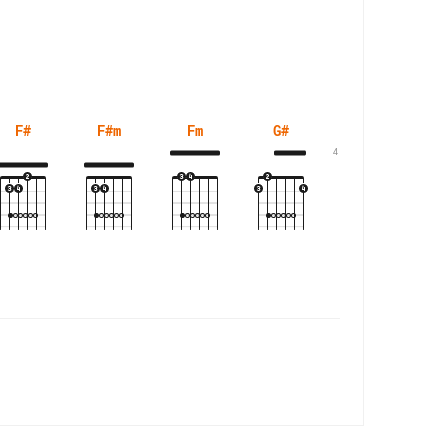
F#
F#m
Fm
G#
G#m
4