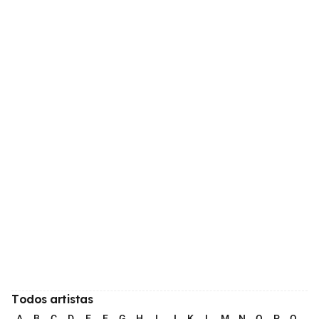
Todos artistas
A
B
C
D
E
F
G
H
I
J
K
L
M
N
O
P
Q
R