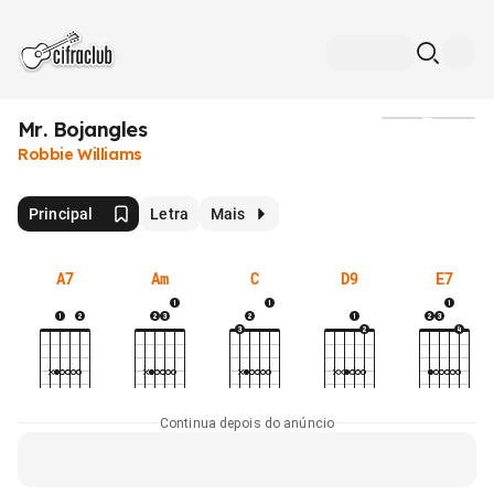
Mr. Bojangles
Mídia
Robbie Williams
Principal
Letra
Mais
A7
Am
C
D9
E7
Continua depois do anúncio