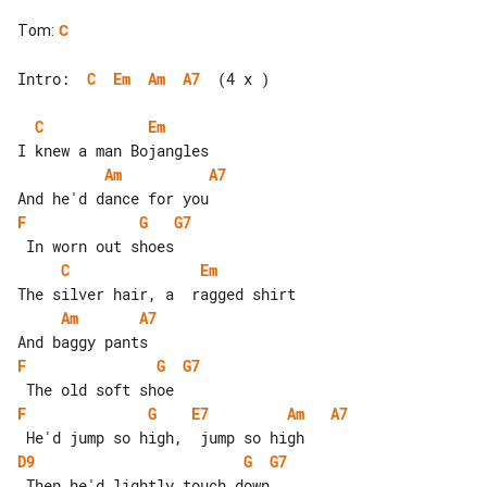
Tom
:
C
Intro:  
C
Em
Am
A7
  (4 x )

C
Em
Am
A7
F
G
G7
C
Em
Am
A7
F
G
G7
F
G
E7
Am
A7
D9
G
G7
 Then he'd lightly touch down
