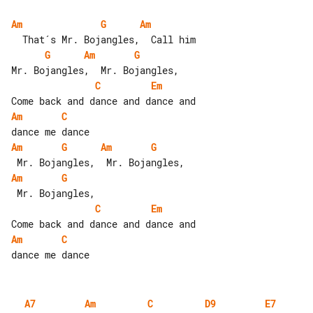
Am
G
Am
G
Am
G
C
Em
Am
C
Am
G
Am
G
Am
G
C
Em
Am
C
A7
Am
C
D9
E7