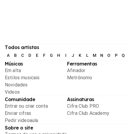
Todos artistas
A
B
C
D
E
F
G
H
I
J
K
L
M
N
O
P
Q
R
Músicas
Ferramentas
Em alta
Afinador
Estilos musicais
Metrônomo
Novidades
Videos
Comunidade
Assinaturas
Entrar ou criar conta
Cifra Club PRO
Enviar cifras
Cifra Club Academy
Pedir videoaula
Sobre o site