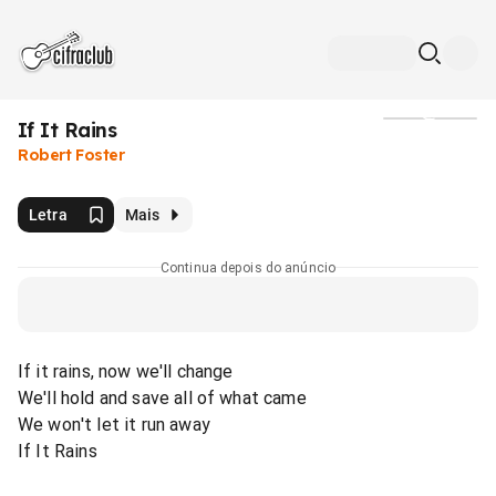
If It Rains
Mídia
Robert Foster
Letra
Mais
Continua depois do anúncio
If it rains, now we'll change
We'll hold and save all of what came
We won't let it run away
If It Rains