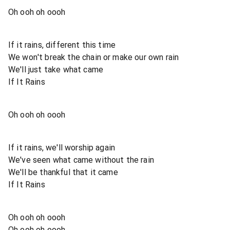
Oh ooh oh oooh
If it rains, different this time
We won't break the chain or make our own rain
We'll just take what came
If It Rains
Oh ooh oh oooh
If it rains, we'll worship again
We've seen what came without the rain
We'll be thankful that it came
If It Rains
Oh ooh oh oooh
Oh ooh oh oooh