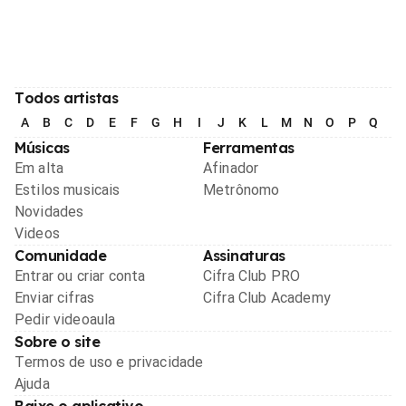
Todos artistas
A
B
C
D
E
F
G
H
I
J
K
L
M
N
O
P
Q
R
Músicas
Ferramentas
Em alta
Afinador
Estilos musicais
Metrônomo
Novidades
Videos
Comunidade
Assinaturas
Entrar ou criar conta
Cifra Club PRO
Enviar cifras
Cifra Club Academy
Pedir videoaula
Sobre o site
Termos de uso e privacidade
Ajuda
Baixe o aplicativo