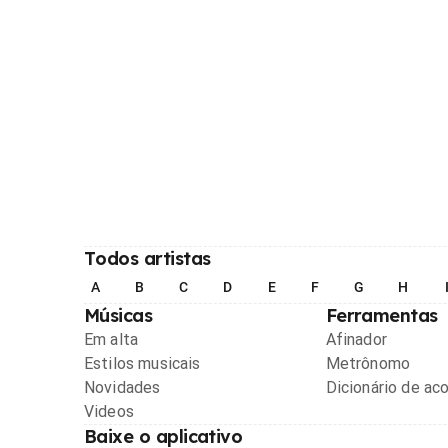
Todos artistas
A
B
C
D
E
F
G
H
Músicas
Ferramentas
Em alta
Afinador
Estilos musicais
Metrônomo
Novidades
Dicionário de ac
Videos
Baixe o aplicativo