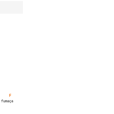
F
fumaça
