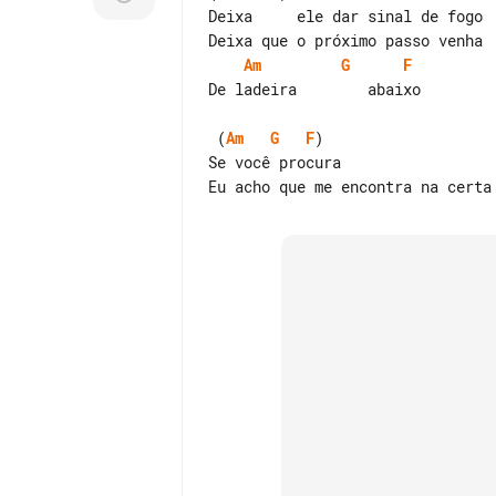
Deixa     ele dar sinal de fogo

Am
G
F
De ladeira        abaixo

 (
Am
G
F
)

Se você procura
