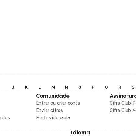
I
J
K
L
M
N
O
P
Q
R
S
Comunidade
Assinatur
Entrar ou criar conta
Cifra Club 
Enviar cifras
Cifra Club 
ordes
Pedir videoaula
Idioma