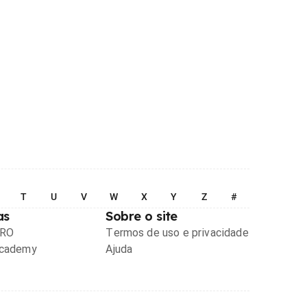
T
U
V
W
X
Y
Z
#
as
Sobre o site
PRO
Termos de uso e privacidade
Academy
Ajuda