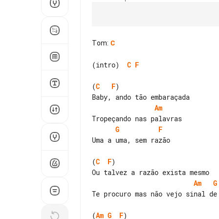
Tom
:
C
(intro)  
C
F
(
C
F
)

Am
G
F
Uma a uma, sem razão

(
C
F
)

Am
G
Te procuro mas não vejo sinal de 
(
Am
G
F
)
