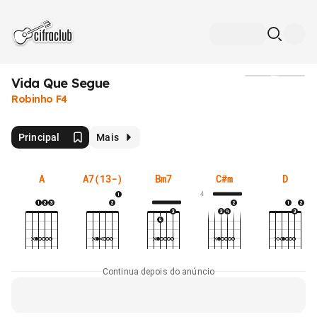
Vida Que Segue
Mídia
Robinho F4
Principal
Mais
A
A7(13-)
Bm7
C#m
D
4
Continua depois do anúncio