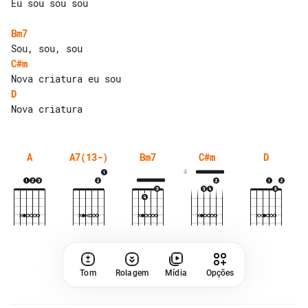
Eu sou sou sou

Bm7
C#m
D
A
A7(13-)
Bm7
C#m
D
4
Tom
Rolagem
Mídia
Opções