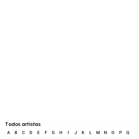
Todos artistas
A
B
C
D
E
F
G
H
I
J
K
L
M
N
O
P
Q
R