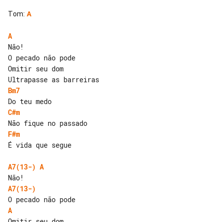
Tom
:
A
A
Não!

O pecado não pode

Omitir seu dom

Bm7
C#m
F#m
É vida que segue

A7(13-)
A
A7(13-)
A
Omitir seu dom
