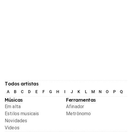
Todos artistas
A
B
C
D
E
F
G
H
I
J
K
L
M
N
O
P
Q
R
Músicas
Ferramentas
Em alta
Afinador
Estilos musicais
Metrônomo
Novidades
Videos