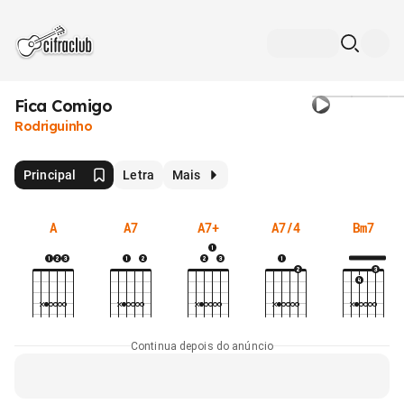
Fica Comigo
Rodriguinho
Principal
Letra
Mais
A
A7
A7+
A7/4
Bm7
Continua depois do anúncio