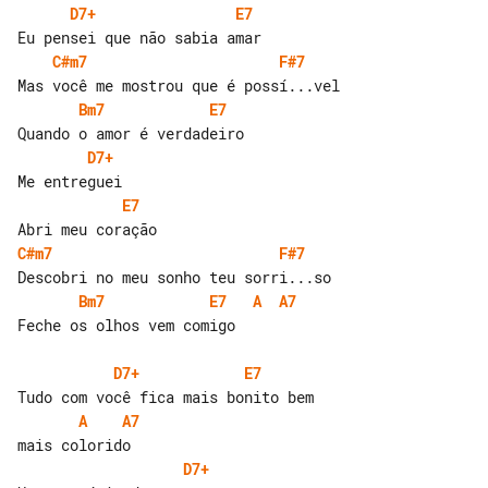
D7+
E7
C#m7
F#7
Bm7
E7
D7+
E7
C#m7
F#7
Bm7
E7
A
A7
Feche os olhos vem comigo

D7+
E7
A
A7
D7+