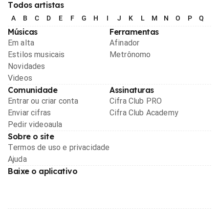
Todos artistas
A
B
C
D
E
F
G
H
I
J
K
L
M
N
O
P
Q
R
Músicas
Ferramentas
Em alta
Afinador
Estilos musicais
Metrônomo
Novidades
Videos
Comunidade
Assinaturas
Entrar ou criar conta
Cifra Club PRO
Enviar cifras
Cifra Club Academy
Pedir videoaula
Sobre o site
Termos de uso e privacidade
Ajuda
Baixe o aplicativo