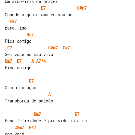
E7
C#m7
F#7
Bm7
E7
C#m7
F#7
Bm7
E7
A
A7/4
Fica comigo

D7+
A
Transborda de paixão

Bm7
E7
C#m7
F#7