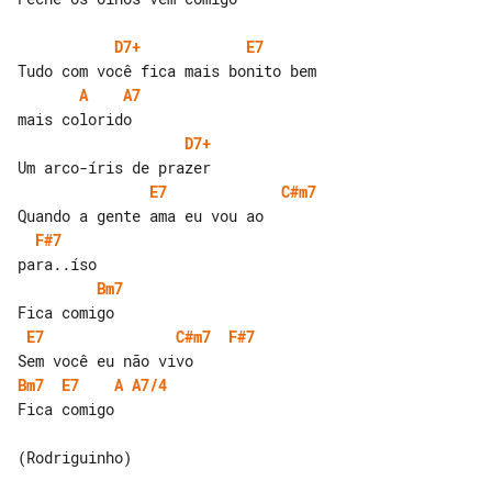
D7+
E7
A
A7
D7+
E7
C#m7
F#7
Bm7
E7
C#m7
F#7
Bm7
E7
A
A7/4
Fica comigo

(Rodriguinho)
