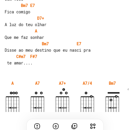
Bm7
E7
D7+
A
Bm7
E7
C#m7
F#7
A
A7
A7+
A7/4
Bm7
4