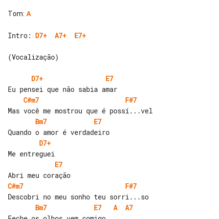
Tom
:
A
Intro: 
D7+
A7+
E7+
(Vocalização)

D7+
E7
C#m7
F#7
Bm7
E7
D7+
E7
C#m7
F#7
Bm7
E7
A
A7
Feche os olhos vem comigo
