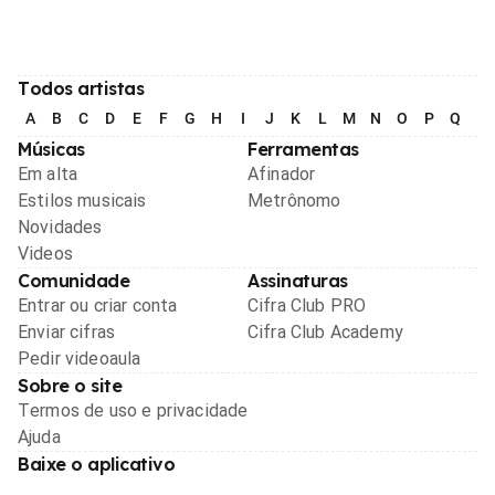
Todos artistas
A
B
C
D
E
F
G
H
I
J
K
L
M
N
O
P
Q
R
Músicas
Ferramentas
Em alta
Afinador
Estilos musicais
Metrônomo
Novidades
Videos
Comunidade
Assinaturas
Entrar ou criar conta
Cifra Club PRO
Enviar cifras
Cifra Club Academy
Pedir videoaula
Sobre o site
Termos de uso e privacidade
Ajuda
Baixe o aplicativo