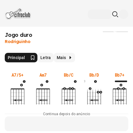
Jogo duro
Mídia
Rodriguinho
Principal
Letra
Mais
A7/5+
Am7
Bb/C
Bb/D
Bb7+
3
Continua depois do anúncio