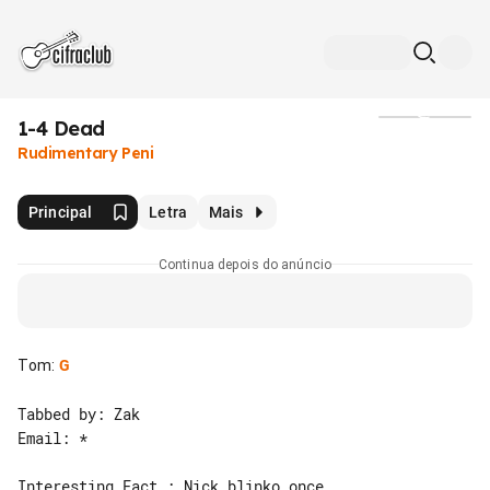
1-4 Dead
Mídia
Rudimentary Peni
Principal
Letra
Mais
Continua depois do anúncio
Tom
:
G
Tabbed by: Zak

Email: *

Interesting Fact : Nick blinko once 
