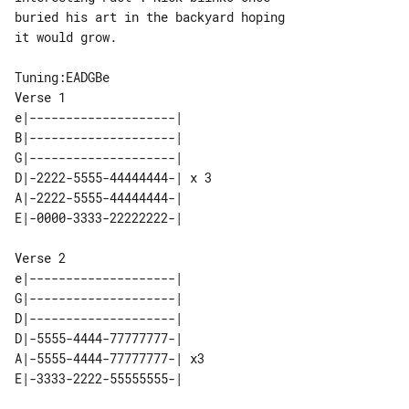
buried his art in the backyard hoping 

it would grow.

Verse 1

e|--------------------|     

B|--------------------|     

G|--------------------|     

D|-2222-5555-44444444-| x 3 

A|-2222-5555-44444444-|     

Verse 2

e|--------------------|    

G|--------------------|    

D|--------------------|    

D|-5555-4444-77777777-|    

A|-5555-4444-77777777-| x3 
