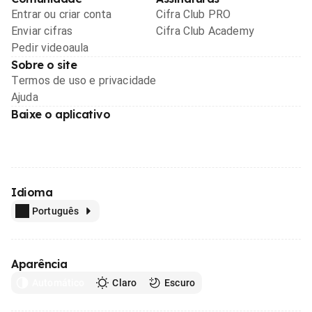
Entrar ou criar conta
Cifra Club PRO
Enviar cifras
Cifra Club Academy
Pedir videoaula
Sobre o site
Termos de uso e privacidade
Ajuda
Baixe o aplicativo
Idioma
Português
Aparência
Automático
Claro
Escuro