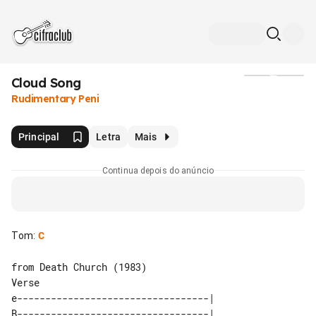
Cloud Song
Mídia
Rudimentary Peni
Principal
Letra
Mais
Continua depois do anúncio
Tom
:
C
Verse

e----------------------------------| 

B----------------------------------| 
