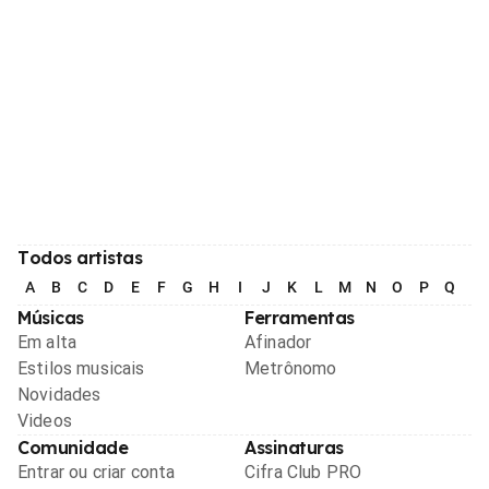
Todos artistas
A
B
C
D
E
F
G
H
I
J
K
L
M
N
O
P
Q
R
Músicas
Ferramentas
Em alta
Afinador
Estilos musicais
Metrônomo
Novidades
Videos
Comunidade
Assinaturas
Entrar ou criar conta
Cifra Club PRO