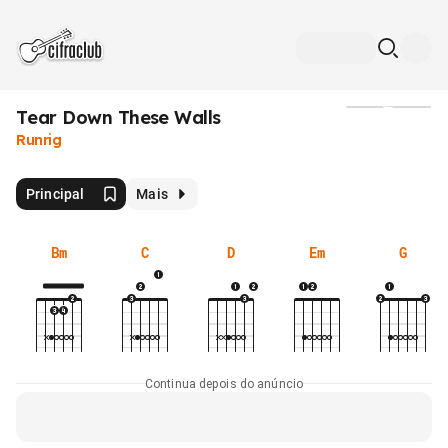
Tear Down These Walls
Mídia
Runrig
Principal
Mais
Bm
C
D
Em
G
Continua depois do anúncio