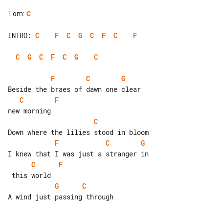
Tom
:
C
INTRO: 
C
F
C
G
C
F
C
F
C
G
C
F
C
G
C
F
C
G
C
F
C
F
C
G
C
F
G
C
A wind just passing through
