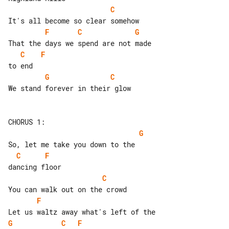
C
F
C
G
C
F
G
C
We stand forever in their glow

G
C
F
C
F
G
C
F