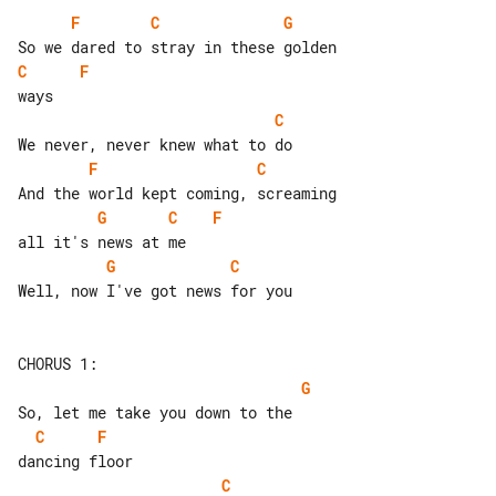
F
C
G
C
F
C
F
C
G
C
F
G
C
Well, now I've got news for you

G
C
F
C