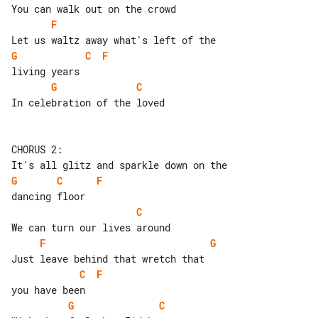
F
G
C
F
G
C
In celebration of the loved

CHORUS 2:

G
C
F
C
F
G
C
F
G
C