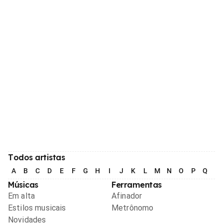
Todos artistas
A
B
C
D
E
F
G
H
I
J
K
L
M
N
O
P
Q
R
Músicas
Ferramentas
Em alta
Afinador
Estilos musicais
Metrônomo
Novidades