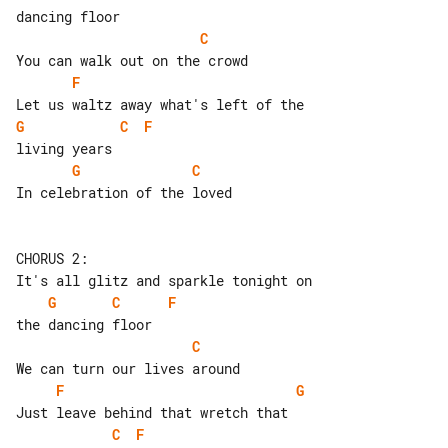
C
F
G
C
F
G
C
In celebration of the loved

CHORUS 2:

G
C
F
C
F
G
C
F