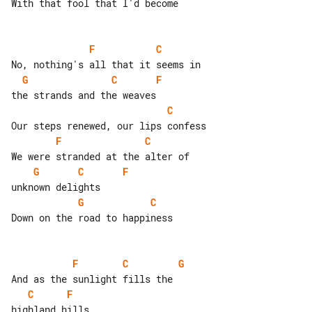
With that fool that I'd become

F
C
G
C
F
C
F
C
G
C
F
G
C
Down on the road to happiness

F
C
G
C
F