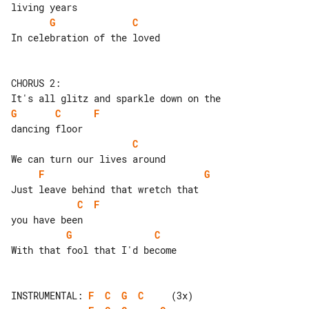
G
C
In celebration of the loved

CHORUS 2:

G
C
F
C
F
G
C
F
G
C
With that fool that I'd become

INSTRUMENTAL: 
F
C
G
C