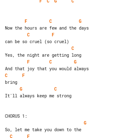
F
C
G
C
F
C
G
C
F
C
F
C
G
C
F
G
C
It'll always keep me strong

G
C
F