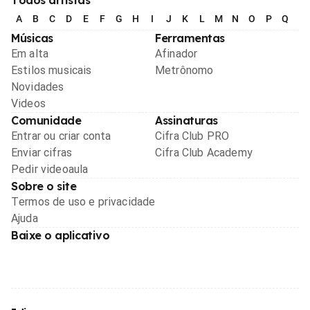
A
B
C
D
E
F
G
H
I
J
K
L
M
N
O
P
Q
R
Músicas
Ferramentas
Em alta
Afinador
Estilos musicais
Metrônomo
Novidades
Videos
Comunidade
Assinaturas
Entrar ou criar conta
Cifra Club PRO
Enviar cifras
Cifra Club Academy
Pedir videoaula
Sobre o site
Termos de uso e privacidade
Ajuda
Baixe o aplicativo