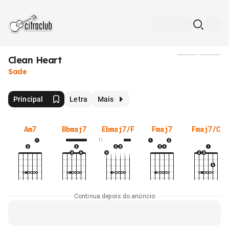
Clean Heart
Mídia
Sade
Principal
Letra
Mais
Am7
Bbmaj7
Ebmaj7/F
Fmaj7
Fmaj7/C
11
Continua depois do anúncio