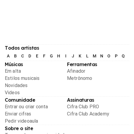
Todos artistas
A
B
C
D
E
F
G
H
I
J
K
L
M
N
O
P
Q
R
Músicas
Ferramentas
Em alta
Afinador
Estilos musicais
Metrônomo
Novidades
Videos
Comunidade
Assinaturas
Entrar ou criar conta
Cifra Club PRO
Enviar cifras
Cifra Club Academy
Pedir videoaula
Sobre o site