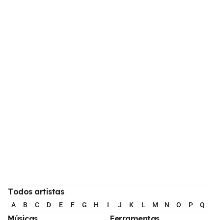
Todos artistas
A
B
C
D
E
F
G
H
I
J
K
L
M
N
O
P
Q
R
Músicas
Ferramentas