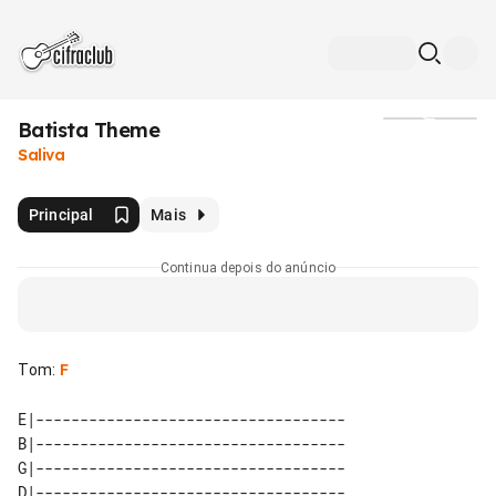
Batista Theme
Mídia
Saliva
Principal
Mais
Continua depois do anúncio
Tom
:
F
E|-----------------------------------

B|-----------------------------------

G|-----------------------------------

D|-----------------------------------
