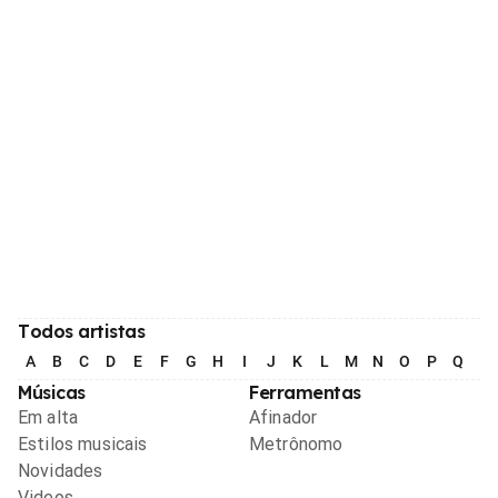
Todos artistas
A
B
C
D
E
F
G
H
I
J
K
L
M
N
O
P
Q
R
Músicas
Ferramentas
Em alta
Afinador
Estilos musicais
Metrônomo
Novidades
Videos