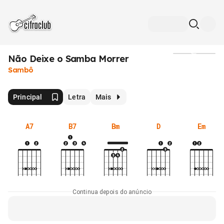
Não Deixe o Samba Morrer
Mídia
Sambô
Principal
Letra
Mais
A7
B7
Bm
D
Em
Continua depois do anúncio