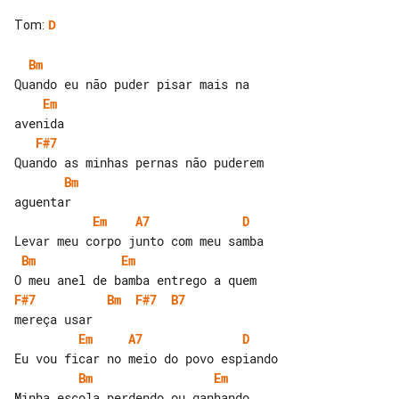
Tom
:
D
Bm
Em
F#7
Bm
Em
A7
D
Bm
Em
F#7
Bm
F#7
B7
Em
A7
D
Bm
Em