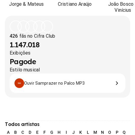
Jorge & Mateus
Cristiano Araújo
João Bosco
Vinícius
426
fãs no Cifra Club
1.147.018
Exibições
Pagode
Estilo musical
Ouvir Samprazer no Palco MP3
Todos artistas
A
B
C
D
E
F
G
H
I
J
K
L
M
N
O
P
Q
R