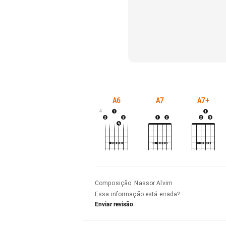
A6
A7
A7+
4
Composição
:
Nassor Alvim
Essa informação está errada?
Enviar revisão