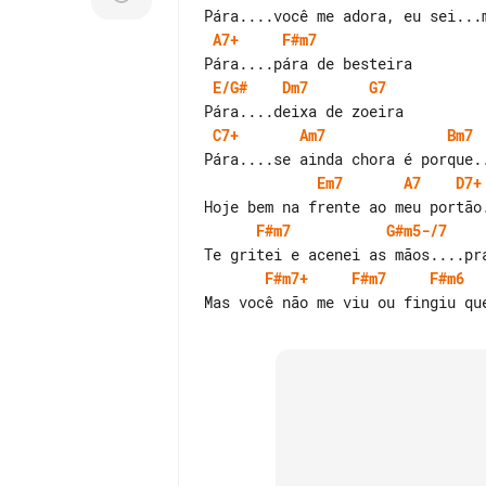
A7+
F#m7
E/G#
Dm7
G7
C7+
Am7
Bm7
Em7
A7
D7+
F#m7
G#m5-/7
F#m7+
F#m7
F#m6