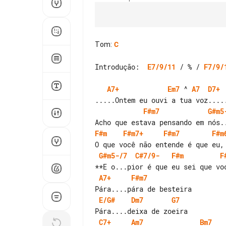
Tom
:
C
Introdução:  
E7/9/11
 / % / 
F7/9/
A7+
Em7
 ^ 
A7
D7+
F#m7
G#m5
F#m
F#m7+
F#m7
F#m
G#m5-/7
C#7/9-
F#m
F
A7+
F#m7
E/G#
Dm7
G7
C7+
Am7
Bm7