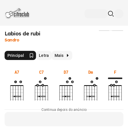
Labios de rubi
Mídia
Sandro
Principal
Letra
Mais
A7
C7
D7
Dm
F
Continua depois do anúncio