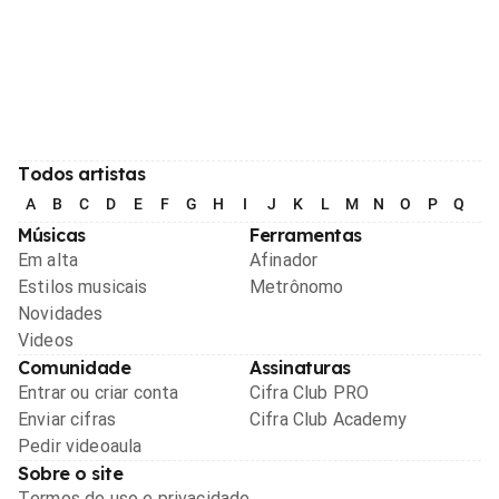
Todos artistas
A
B
C
D
E
F
G
H
I
J
K
L
M
N
O
P
Q
R
Músicas
Ferramentas
Em alta
Afinador
Estilos musicais
Metrônomo
Novidades
Videos
Comunidade
Assinaturas
Entrar ou criar conta
Cifra Club PRO
Enviar cifras
Cifra Club Academy
Pedir videoaula
Sobre o site
Termos de uso e privacidade