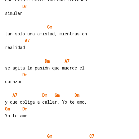
Dm
simular

Gm
A7
realidad

Dm
A7
Dm
corazón

A7
Dm
Gm
Dm
Gm
Dm
Yo te amo

Gm
C7