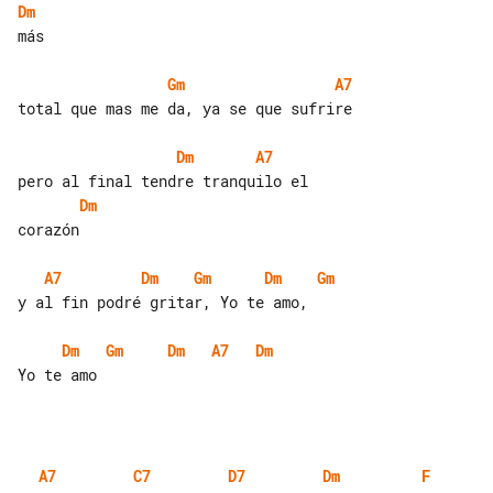
Dm
más

Gm
A7
total que mas me da, ya se que sufrire

Dm
A7
Dm
corazón

A7
Dm
Gm
Dm
Gm
y al fin podré gritar, Yo te amo,

Dm
Gm
Dm
A7
Dm
Yo te amo

A7
C7
D7
Dm
F