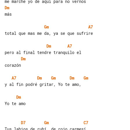
Dm
más

Gm
A7
total que mas me da, ya se que sufrire

Dm
A7
Dm
corazón

A7
Dm
Gm
Dm
Gm
y al fin podré gritar, Yo te amo,

Dm
Yo te amo

D7
Gm
C7
Tus labios de rubí, de rojo carmesí
