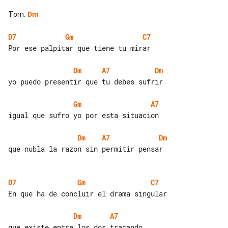
Tom
:
Dm
D7
Gm
C7
Por ese palpitar que tiene tu mirar

Dm
A7
Dm
yo puedo presentir que tu debes sufrir

Gm
A7
igual que sufro yo por esta situacion

Dm
A7
Dm
que nubla la razon sin permitir pensar

D7
Gm
C7
En que ha de concluir el drama singular

Dm
A7