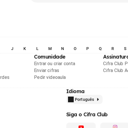
I
J
K
L
M
N
O
P
Q
R
S
Comunidade
Assinatur
Entrar ou criar conta
Cifra Club 
Enviar cifras
Cifra Club 
ordes
Pedir videoaula
Idioma
Português
Siga o Cifra Club