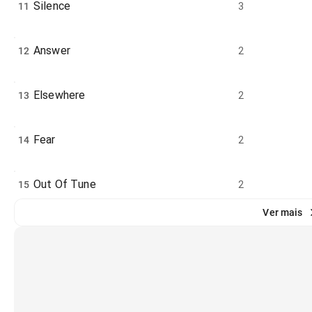
Silence
11
3
Answer
12
2
Elsewhere
13
2
Fear
14
2
Out Of Tune
15
2
Ver mais