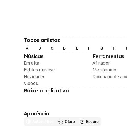
Todos artistas
A
B
C
D
E
F
G
H
Músicas
Ferramentas
Em alta
Afinador
Estilos musicais
Metrônomo
Novidades
Dicionário de ac
Videos
Baixe o aplicativo
Aparência
Automático
Claro
Escuro