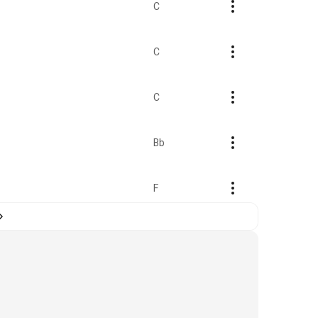
C
C
C
Bb
F