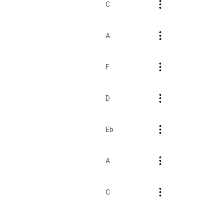
C
A
F
D
Eb
A
C