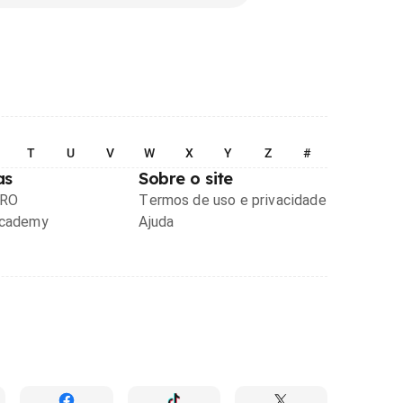
T
U
V
W
X
Y
Z
#
as
Sobre o site
PRO
Termos de uso e privacidade
Academy
Ajuda