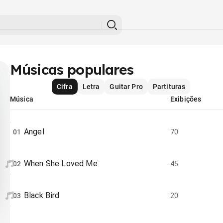
Músicas populares
Cifra
Letra
Guitar Pro
Partituras
Música
Exibições
Angel
01
70
When She Loved Me
02
45
Black Bird
03
20