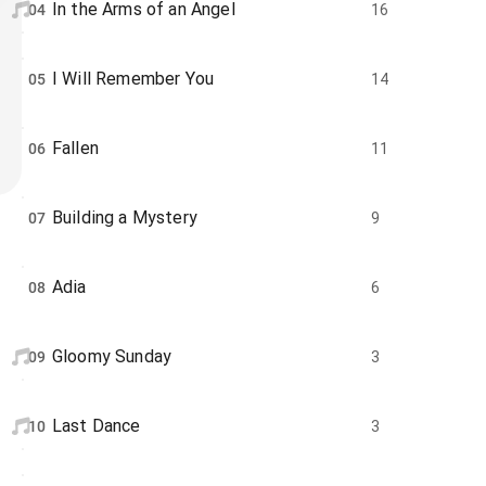
In the Arms of an Angel
04
16
I Will Remember You
05
14
Fallen
06
11
Building a Mystery
07
9
Adia
08
6
Gloomy Sunday
09
3
Last Dance
10
3