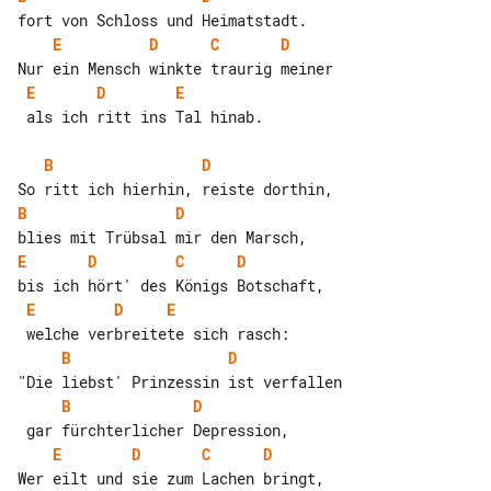
E
D
C
D
E
D
E
 als ich ritt ins Tal hinab.

B
D
B
D
E
D
C
D
E
D
E
B
D
B
D
E
D
C
D