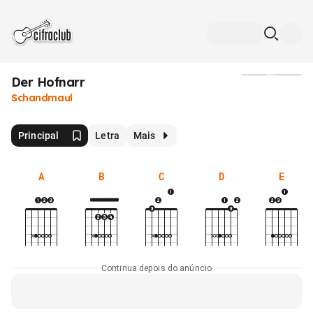
Der Hofnarr
Mídia
Schandmaul
Principal
Letra
Mais
A
B
C
D
E
Continua depois do anúncio