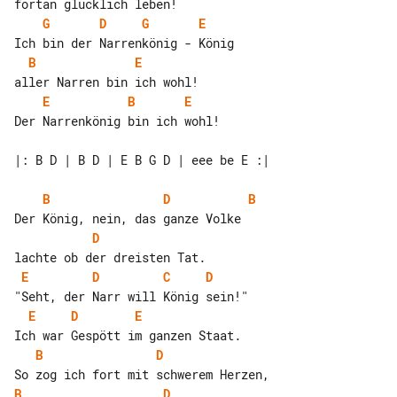
G
D
G
E
B
E
E
B
E
Der Narrenkönig bin ich wohl!

|: B D | B D | E B G D | eee be E :|

B
D
B
D
E
D
C
D
E
D
E
B
D
B
D