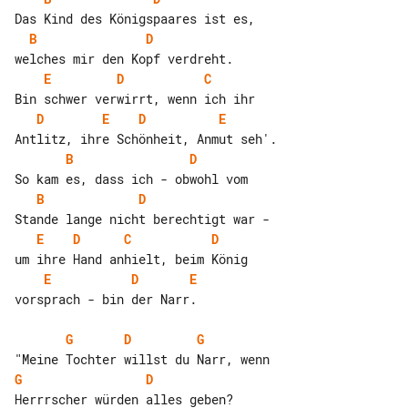
B
D
E
D
C
D
E
D
E
B
D
B
D
E
D
C
D
E
D
E
vorsprach - bin der Narr.

G
D
G
G
D