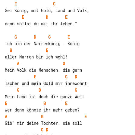
E
C
E
D
E
dann sollst du mit ihr leben."

G
D
G
E
B
E
A
G
E
C
D
G
D
G
E
B
E
A
G
E
C
D