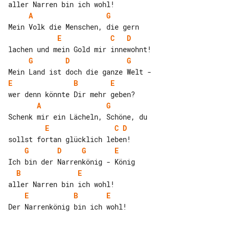
A
G
E
C
D
G
D
G
E
B
E
A
G
E
C
D
G
D
G
E
B
E
E
B
E