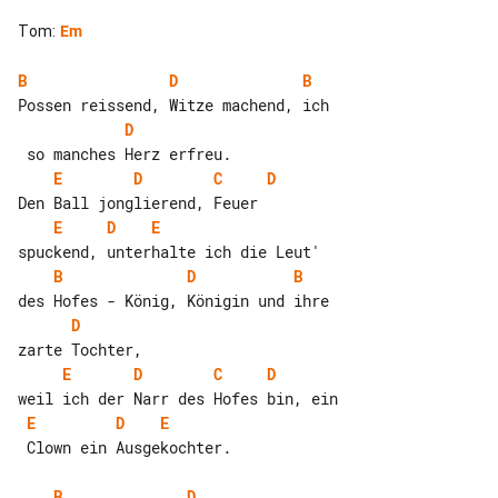
Tom
:
Em
B
D
B
D
E
D
C
D
E
D
E
B
D
B
D
E
D
C
D
E
D
E
 Clown ein Ausgekochter.

B
D