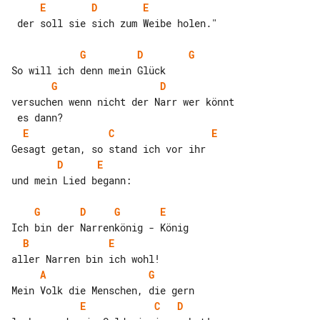
E
D
E
 der soll sie sich zum Weibe holen."

G
D
G
G
D
versuchen wenn nicht der Narr wer könnt

E
C
E
D
E
und mein Lied begann:

G
D
G
E
B
E
A
G
E
C
D