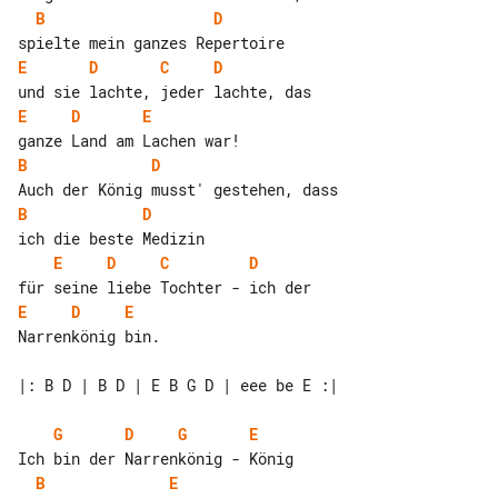
B
D
E
D
C
D
E
D
E
B
D
B
D
E
D
C
D
E
D
E
Narrenkönig bin.

|: B D | B D | E B G D | eee be E :|

G
D
G
E
B
E