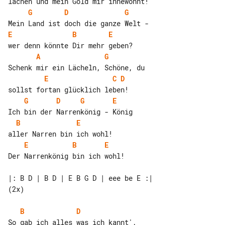
G
D
G
E
B
E
A
G
E
C
D
G
D
G
E
B
E
E
B
E
Der Narrenkönig bin ich wohl!

|: B D | B D | E B G D | eee be E :| 

(2x)

B
D