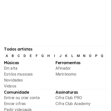
Todos artistas
A
B
C
D
E
F
G
H
I
J
K
L
M
N
O
P
Q
R
Músicas
Ferramentas
Em alta
Afinador
Estilos musicais
Metrônomo
Novidades
Videos
Comunidade
Assinaturas
Entrar ou criar conta
Cifra Club PRO
Enviar cifras
Cifra Club Academy
Pedir videoaula