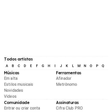
Todos artistas
A
B
C
D
E
F
G
H
I
J
K
L
M
N
O
P
Q
R
Músicas
Ferramentas
Em alta
Afinador
Estilos musicais
Metrônomo
Novidades
Videos
Comunidade
Assinaturas
Entrar ou criar conta
Cifra Club PRO