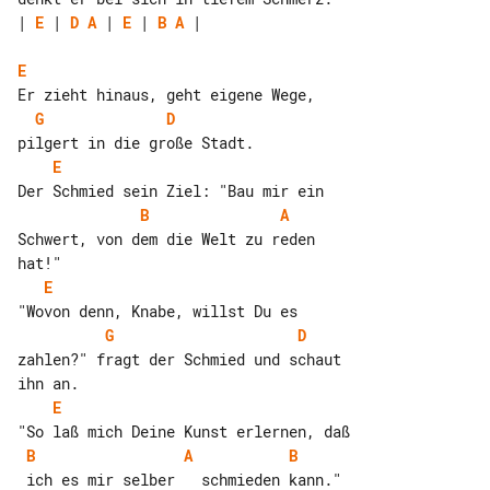
| 
E
 | 
D
A
 | 
E
 | 
B
A
 |

E
G
D
E
B
A
Schwert, von dem die Welt zu reden 

E
G
D
zahlen?" fragt der Schmied und schaut 

E
B
A
B
 ich es mir selber   schmieden kann."
