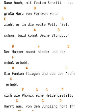
G
D
E
B
A
B
schon, bald kommt Deine Stund..."

D
F
D
F
D
A
F
C
E
G
C
E
C
G
D