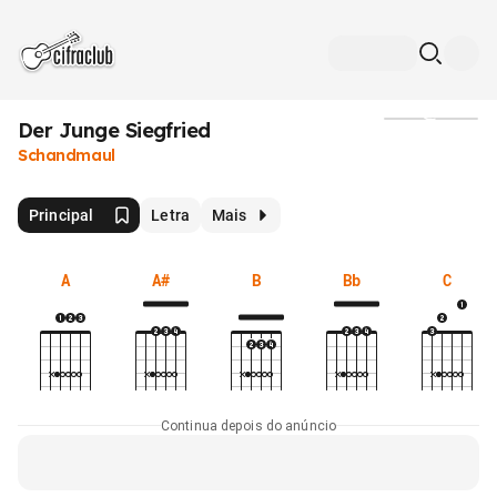
Der Junge Siegfried
Mídia
Schandmaul
Principal
Letra
Mais
A
A#
B
Bb
C
Continua depois do anúncio