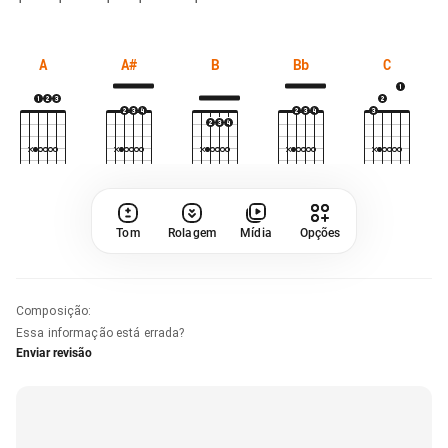
A
A#
B
Bb
C
Tom
Rolagem
Mídia
Opções
Composição
:
Essa informação está errada?
Enviar revisão