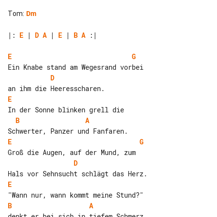
Tom
:
Dm
|: 
E
 | 
D
A
 | 
E
 | 
B
A
 :|

E
G
D
E
B
A
E
G
D
E
B
A