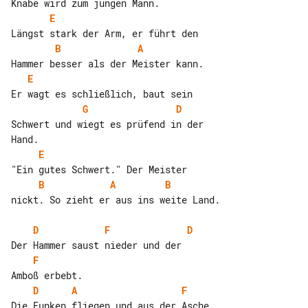
E
B
A
E
G
D
Schwert und wiegt es prüfend in der 

E
B
A
B
nickt. So zieht er aus ins weite Land.

D
F
D
F
D
A
F