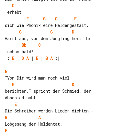
C
E
G
C
E
C
G
D
Bb
C
|: 
E
 | 
D
A
 | 
E
 | 
B
A
 :|

E
G
D
berichten." spricht der Schmied, der 

E
B
A
E