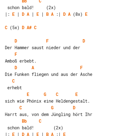
Bb
C
|: 
E
 | 
D
A
 | 
E
 | 
B
A
 :| 
D
A
 (8x) 
E
C
 (5x) 
D
A#
C
D
F
D
F
D
A
F
C
E
G
C
E
C
G
D
Bb
C
|: 
E
 | 
D
A
 | 
E
 | 
B
A
 :| 
E