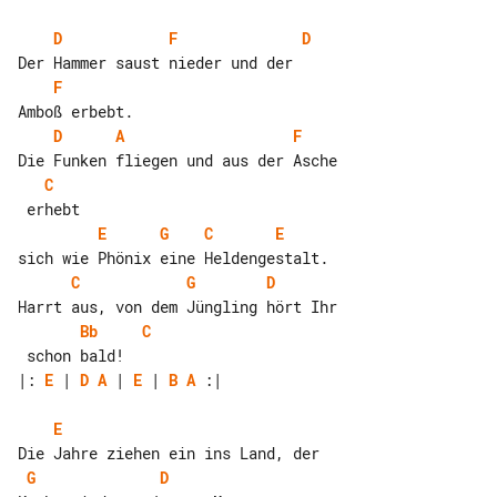
D
F
D
F
D
A
F
C
E
G
C
E
C
G
D
Bb
C
|: 
E
 | 
D
A
 | 
E
 | 
B
A
 :|

E
G
D