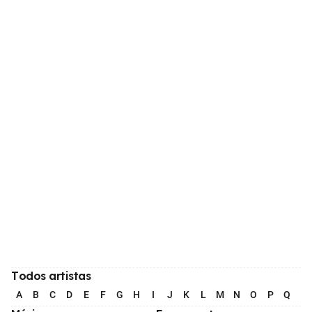
Todos artistas
A
B
C
D
E
F
G
H
I
J
K
L
M
N
O
P
Q
R