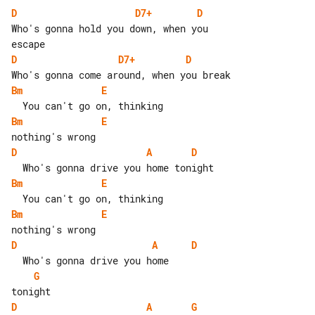
D
D7+
D
Who's gonna hold you down, when you 

D
D7+
D
Bm
E
Bm
E
D
A
D
Bm
E
Bm
E
D
A
D
G
D
A
G