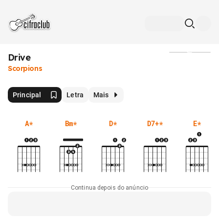
Drive
Mídia
Scorpions
Principal
Letra
Mais
A
*
Bm
*
D
*
D7+
*
E
*
Continua depois do anúncio