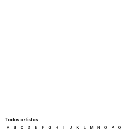
Todos artistas
A
B
C
D
E
F
G
H
I
J
K
L
M
N
O
P
Q
R