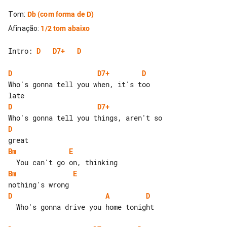
Tom
:
Db
(com forma de D)
Afinação
:
1/2 tom abaixo
Intro: 
D
D7+
D
D
D7+
D
Who's gonna tell you when, it's too 

D
D7+
D
Bm
E
Bm
E
D
A
D
  Who's gonna drive you home tonight
