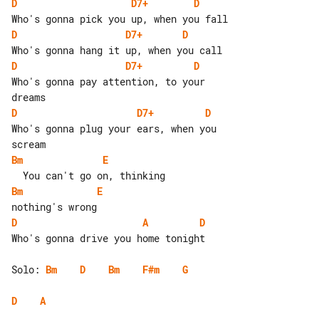
D
D7+
D
D
D7+
D
D
D7+
D
Who's gonna pay attention, to your 

D
D7+
D
Who's gonna plug your ears, when you 

Bm
E
Bm
E
D
A
D
Who's gonna drive you home tonight

Solo: 
Bm
D
Bm
F#m
G
D
A