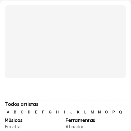
Todos artistas
A
B
C
D
E
F
G
H
I
J
K
L
M
N
O
P
Q
R
Músicas
Ferramentas
Em alta
Afinador