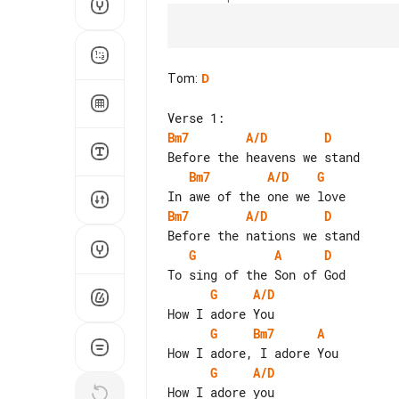
Tom
:
D
Bm7
A/D
D
Bm7
A/D
G
Bm7
A/D
D
G
A
D
G
A/D
G
Bm7
A
G
A/D