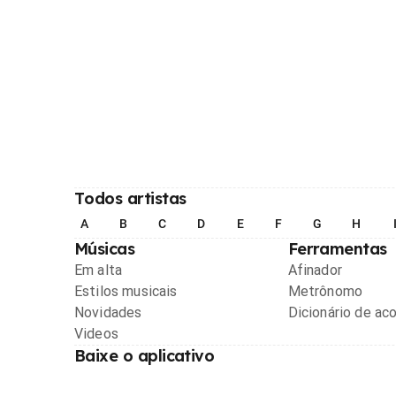
Todos artistas
A
B
C
D
E
F
G
H
Músicas
Ferramentas
Em alta
Afinador
Estilos musicais
Metrônomo
Novidades
Dicionário de ac
Videos
Baixe o aplicativo