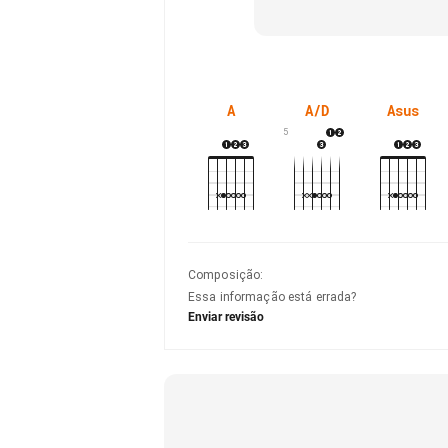
A
A/D
Asus
5
Composição
:
Essa informação está errada?
Enviar revisão