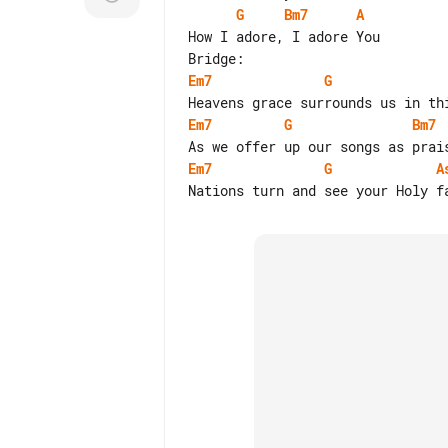
G
Bm7
A
How I adore, I adore You

Em7
G
Em7
G
Bm7
Em7
G
A