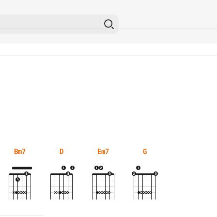
Bm7
D
Em7
G