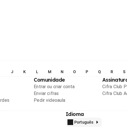
I
J
K
L
M
N
O
P
Q
R
S
Comunidade
Assinatur
Entrar ou criar conta
Cifra Club 
Enviar cifras
Cifra Club 
ordes
Pedir videoaula
Idioma
Português