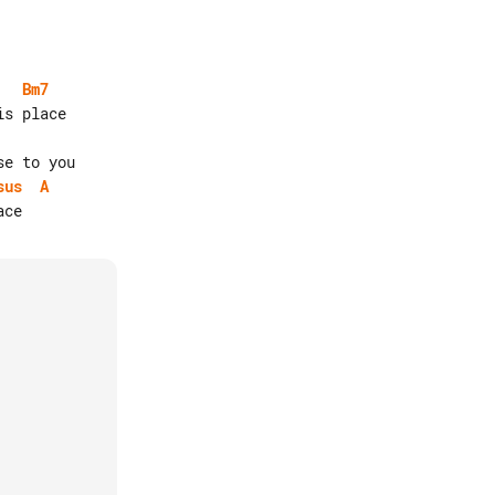
Bm7
sus
A