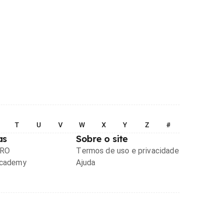
T
U
V
W
X
Y
Z
#
as
Sobre o site
PRO
Termos de uso e privacidade
Academy
Ajuda