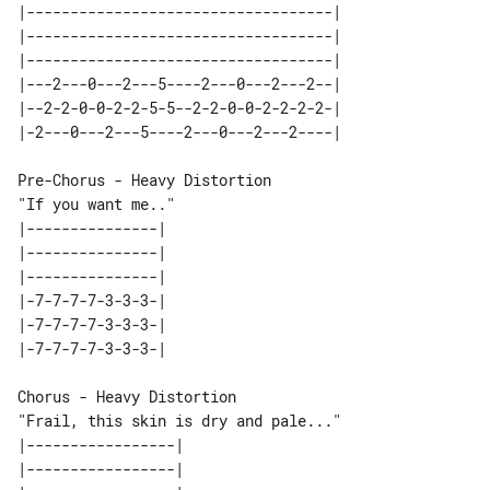
|-----------------------------------|

|-----------------------------------|

|-----------------------------------|

|---2---0---2---5----2---0---2---2--|

|--2-2-0-0-2-2-5-5--2-2-0-0-2-2-2-2-|

Pre-Chorus - Heavy Distortion

|---------------| 

|---------------| 

|---------------| 

|-7-7-7-7-3-3-3-| 

|-7-7-7-7-3-3-3-| 

Chorus - Heavy Distortion

|-----------------| 

|-----------------| 
