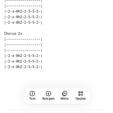
|-----------------| 

|-----------------| 

|-2-x-0h2-2-5-5-2-| 

|-2-x-0h2-2-5-5-2-| 

|-----------------| 

|-----------------| 

|-----------------| 

|-2-x-0h2-2-5-5-2-| 

|-2-x-0h2-2-5-5-2-| 

Tom
Rolagem
Mídia
Opções