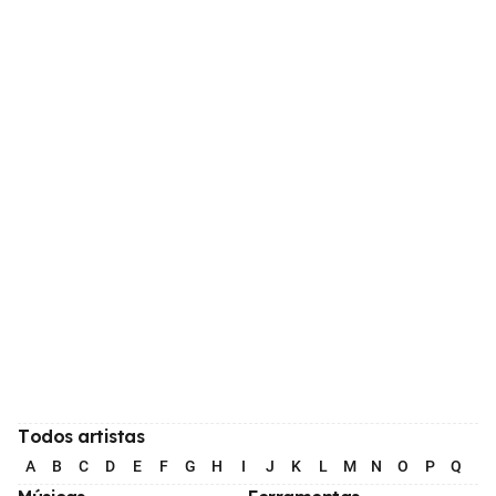
Todos artistas
A
B
C
D
E
F
G
H
I
J
K
L
M
N
O
P
Q
R