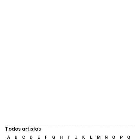
Todos artistas
A
B
C
D
E
F
G
H
I
J
K
L
M
N
O
P
Q
R