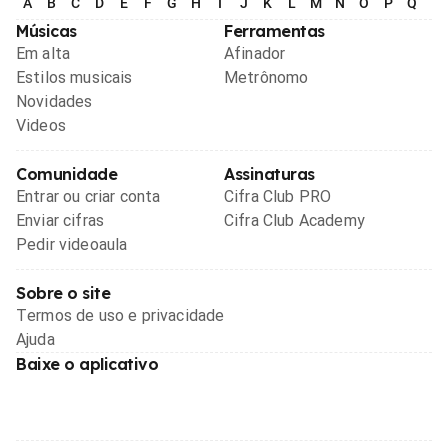
A
B
C
D
E
F
G
H
I
J
K
L
M
N
O
P
Q
R
Músicas
Ferramentas
Em alta
Afinador
Estilos musicais
Metrônomo
Novidades
Videos
Comunidade
Assinaturas
Entrar ou criar conta
Cifra Club PRO
Enviar cifras
Cifra Club Academy
Pedir videoaula
Sobre o site
Termos de uso e privacidade
Ajuda
Baixe o aplicativo