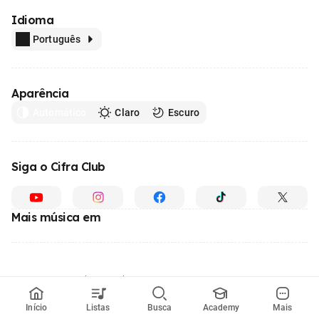
Idioma
Português
Aparência
Automático
Claro
Escuro
Siga o Cifra Club
Mais música em
Feito com
em todo o Brasil
© 1996 - 2026, o maior site de ensino de música do Brasil
Início
Listas
Busca
Academy
Mais