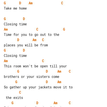
G
D
Am
C
Take me home

G
D
Am
C
G
D
Am
C
G
D
Am
C
G
D
Am
C
G
D
Am
C
G
D
Am
C