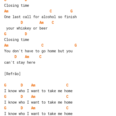
Am
C
G
D
Am
C
G
D
Am
C
G
D
Am
C
can't stay here

[Refrão]

G
D
Am
C
G
D
Am
C
G
D
Am
C