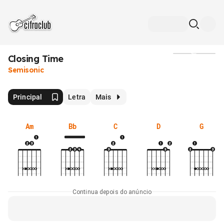
Closing Time
Mídia
Semisonic
Principal
Letra
Mais
Am
Bb
C
D
G
Continua depois do anúncio