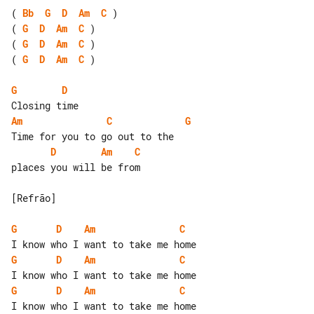
( 
Bb
G
D
Am
C
( 
G
D
Am
C
( 
G
D
Am
C
( 
G
D
Am
C
 )

G
D
Am
C
G
D
Am
C
places you will be from

[Refrão]

G
D
Am
C
G
D
Am
C
G
D
Am
C