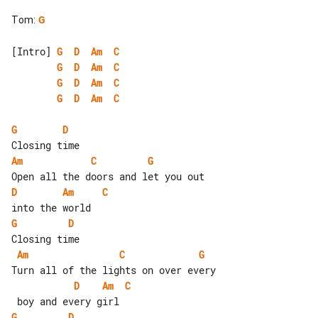
Tom
:
G
[Intro] 
G
D
Am
C
G
D
Am
C
G
D
Am
C
G
D
Am
C
G
D
Am
C
G
D
Am
C
G
D
Am
C
G
D
Am
C
G
D