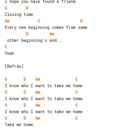
G
D
Am
C
G
D
Am
C
Yeah

[Refrão]

G
D
Am
C
G
D
Am
C
G
D
Am
C
G
D
Am
C
Take me home
