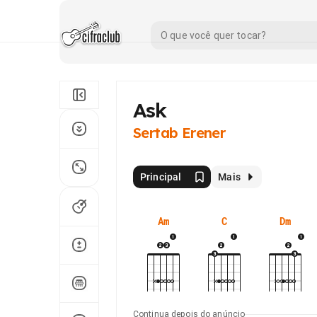
Ask
Sertab Erener
Principal
Mais
Am
C
Dm
Continua depois do anúncio