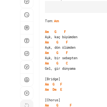
Tom
:
Am
Am
G
F
Am
G
F
Am
G
F
Am
G
C
Gel, gir dünyama

Am
G
F
Am
Dm
E
Am
G
F