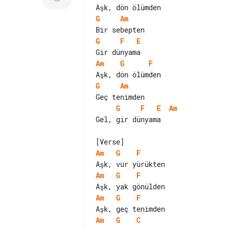
G
Am
G
F
E
Am
G
F
G
Am
G
F
E
Am
Gel, gir dünyama

Am
G
F
Am
G
F
Am
G
F
Am
G
C