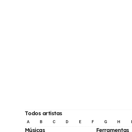
Todos artistas
A
B
C
D
E
F
G
H
Músicas
Ferramentas