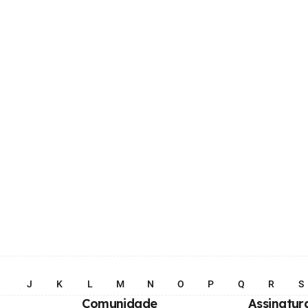
I
J
K
L
M
N
O
P
Q
R
S
Comunidade
Assinatur