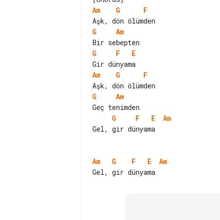
Am
G
F
G
Am
G
F
E
Am
G
F
G
Am
G
F
E
Am
Gel, gir dünyama

Am
G
F
E
Am