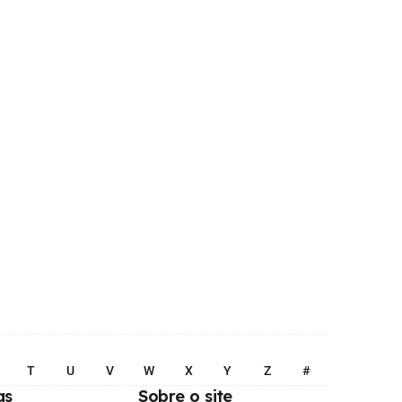
T
U
V
W
X
Y
Z
#
as
Sobre o site