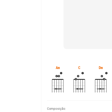
Am
C
Dm
Composição
: