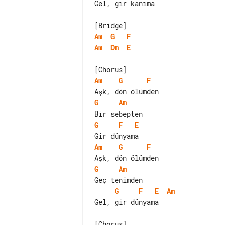
Gel, gir kanıma

Am
G
F
Am
Dm
E
Am
G
F
G
Am
G
F
E
Am
G
F
G
Am
G
F
E
Am
Gel, gir dünyama
