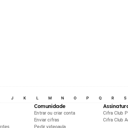
I
J
K
L
M
N
O
P
Q
R
S
Comunidade
Assinatur
Entrar ou criar conta
Cifra Club 
Enviar cifras
Cifra Club 
ordes
Pedir videoaula