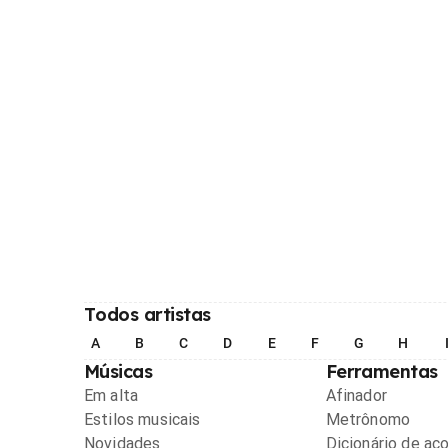
Todos artistas
A
B
C
D
E
F
G
H
Músicas
Ferramentas
Em alta
Afinador
Estilos musicais
Metrônomo
Novidades
Dicionário de ac