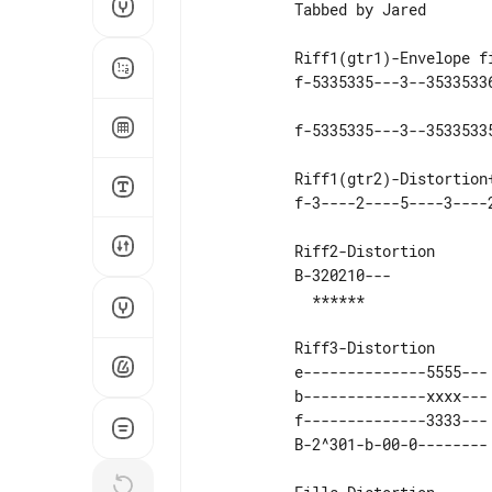
          Tabbed by Jared

          Riff1(gtr1)-Envelope filter 

          Riff1(gtr2)-Distortion+phaser (toggle pickup switch) 

          Riff2-Distortion 

          B-320210---  

          Riff3-Distortion 

          e--------------5555---  

          b--------------xxxx---  

          f--------------3333---  
