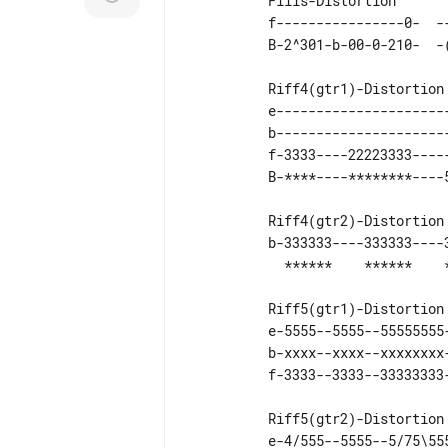
          Fills-Distortion 

          f----------------0-  ----------------------------------------------  

          Riff4(gtr1)-Distortion 

          e---------------------------------------------444444---  

          b---------------------------------------------xxxxxx---  

          f-3333----22223333--------3333----22223333----222222---  

          Riff4(gtr2)-Distortion 

          b-333333----333333----333333----333355555^3---  

          Riff5(gtr1)-Distortion 

          e-5555--5555--55555555--5555--55445555--5555--55555555--5555--5555---  

          b-xxxx--xxxx--xxxxxxxx--xxxx--xxxxxxxx--xxxx--xxxxxxxx--xxxx--xxxx---  

          Riff5(gtr2)-Distortion 

          e-4/555--5555--5/75\55555--5555--5/77\55555--5555--5/77\55555--  
