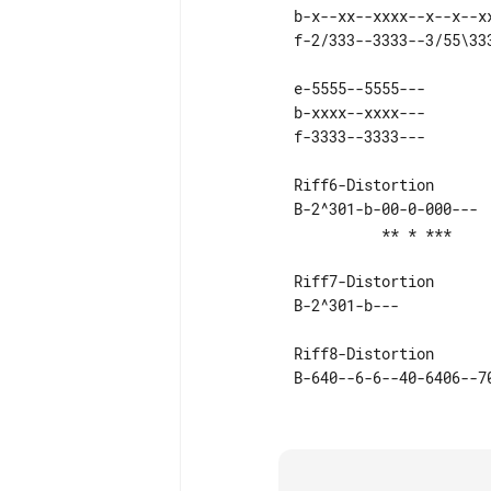
          b-x--xx--xxxx--x--x--xxxx--xxxx--x--x--xxxx--xxxx--x--x--xxxx--  

          e-5555--5555---  

          b-xxxx--xxxx---  

          Riff6-Distortion 

          B-2^301-b-00-0-000---  

          Riff7-Distortion 

          Riff8-Distortion 
