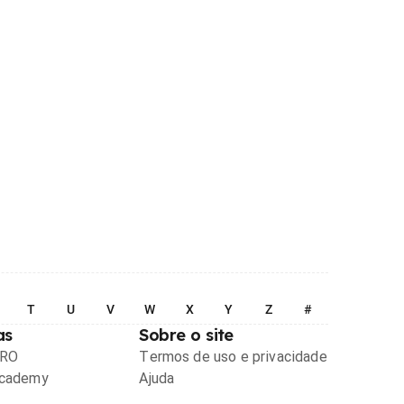
T
U
V
W
X
Y
Z
#
as
Sobre o site
PRO
Termos de uso e privacidade
Academy
Ajuda